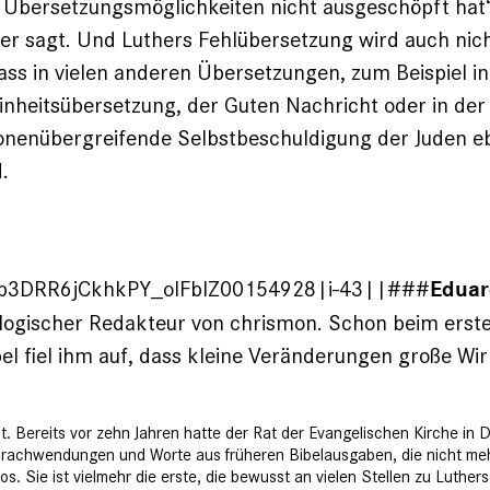
 Übersetzungsmöglichkeiten nicht ausgeschöpft hat“
er sagt. Und Luthers Fehlübersetzung wird auch nic
dass in vielen anderen Übersetzungen, zum Beispiel in
inheitsübersetzung, der Guten Nachricht oder in der 
onenübergreifende Selbstbeschuldigung der Juden eb
.
b3DRR6jCkhkPY_oIFblZ00154928|i-43||###
Eduar
logischer Redakteur von chrismon. Schon beim ersten
el fiel ihm auf, dass kleine Veränderungen große Wi
hnt. Bereits vor zehn Jahren hatte der Rat der Evangelischen Kirche i
prachwendungen und Worte aus früheren Bibelaus­gaben, die nicht meh
os. Sie ist vielmehr die erste, die bewusst an vielen Stellen zu ­Luthe