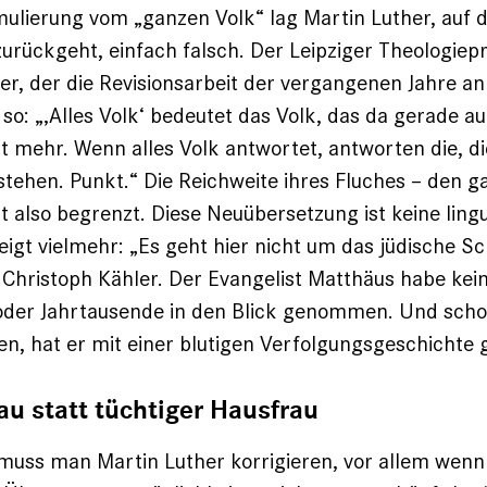
mulierung vom „ganzen Volk“ lag Martin Luther, auf d
urückgeht, einfach falsch. Der Leipziger Theologiep
er, der die Revisionsarbeit der vergangenen Jahre an
s so: „‚Alles Volk‘ bedeutet das Volk, das da gerade a
ht mehr. Wenn alles Volk antwortet, antworten die, di
stehen. Punkt.“ Die Reichweite ihres Fluches – den g
st also begrenzt. Diese Neuübersetzung ist keine ling
zeigt vielmehr: „Es geht hier nicht um das jüdische Sch
 Christoph Kähler. Der Evangelist Matthäus habe kei
oder Jahrtausende in den Blick genommen. Und schon
n, hat er mit einer blutigen Verfolgungsgeschichte
au statt tüchtiger Hausfrau
uss man Martin Luther korrigieren, vor allem wenn 