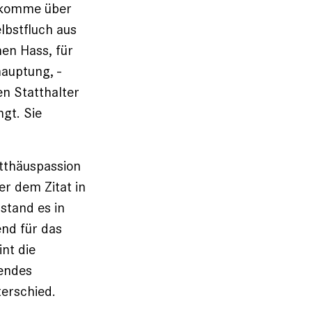
ut komme über
lbstfluch aus
en Hass, für
auptung, ­
n Statthalter
ngt. Sie
tthäuspassion
er dem Zitat in
stand es in
end für das
nt die
dendes
terschied.