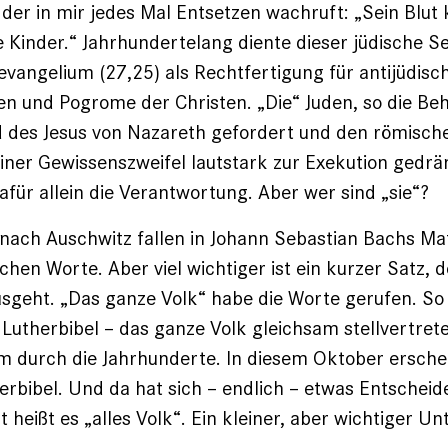
z, der in mir jedes Mal Entsetzen wachruft: „Sein Bl
 Kinder.“ Jahrhundertelang diente dieser jüdische Se
angelium (27,25) als Rechtfertigung für antijüdisch
n und Pogrome der Christen. „Die“ Juden, so die Beh
 des Jesus von Nazareth gefordert und den römische
seiner Gewissenszweifel lautstark zur Exekution gedrä
ür allein die Verantwortung. Aber wer sind „sie“?
nach Auschwitz fallen in Johann Sebastian Bachs Ma
chen Worte. Aber viel wichtiger ist ein kurzer Satz, d
usgeht. „Das ganze Volk“ habe die Worte gerufen. So 
 ­Lutherbibel – das ganze Volk gleichsam stellvertret
 durch die Jahrhunderte. In diesem Oktober erschei
herbibel. Und ­da hat sich – endlich – etwas Entschei
t heißt es „alles Volk“. Ein kleiner, aber wichtiger Un