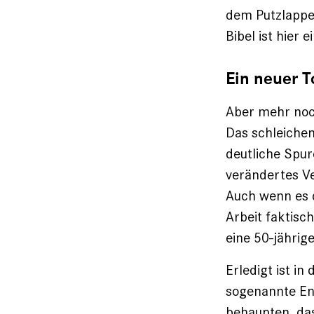
dem Putzlappen
Bibel ist hier 
Ein neuer T
Aber mehr noch
Das schleichen
deutliche Spure
verändertes Ve
Auch wenn es d
Arbeit faktisc
eine 50-jährig
Erledigt ist i
sogenannte En
behaupten, das