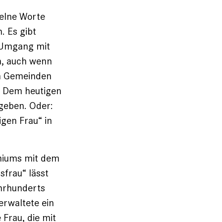
zelne Worte
. Es gibt
n Umgang mit
n, auch wenn
en Gemeinden
. Dem heutigen
geben. Oder:
igen Frau“ in
emiums mit dem
frau“ lässt
ahrhunderts
erwaltete ein
 Frau, die mit