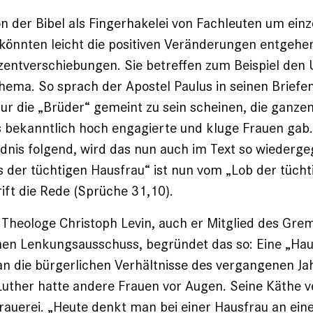
on der Bibel als Fingerhakelei von Fachleuten um ein
könnten leicht die positiven Veränderungen entgehen
zentverschiebungen. Sie betreffen zum Beispiel de
ema. So sprach der Apostel Paulus in seinen Briefe
nur die „Brüder“ gemeint zu sein ­scheinen, die ganz
s bekanntlich hoch engagierte und kluge Frauen gab
nis folgend, wird das nun auch im Text so wiederge
s der tüchtigen Hausfrau“ ist nun vom „Lob der tücht
ift die Rede (Sprüche 31,10).
Theologe Christoph Levin, auch er Mitglied des Gr
n Lenkungsausschuss, begründet das so: Eine „Haus
an die bürgerlichen Verhältnisse des vergangenen J
uther hatte andere Frauen vor Augen. Seine Käthe v
rauerei. „Heute denkt man bei einer Hausfrau an eine