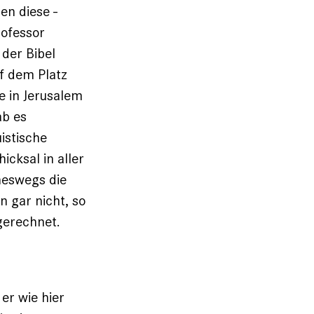
en diese ­
rofessor
 der Bibel
uf dem Platz
e in Jerusalem
ab es
uistische
icksal in aller
neswegs die
 gar nicht, so
 gerechnet.
er wie hier