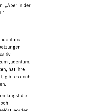
n. „Aber in der
t.“
 Judentums.
rsetzungen
ositiv
d zum Judentum.
en, hat ihre
t, gibt es doch
en.
on längst die
noch
bgelöst worden