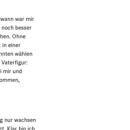
ndwann war mir
r noch besser
gehen. Ohne
 in einer
onnten wählen
 Vaterfigur:
i mir und
ukommen,
ng nur wachsen
t. Klar bin ich