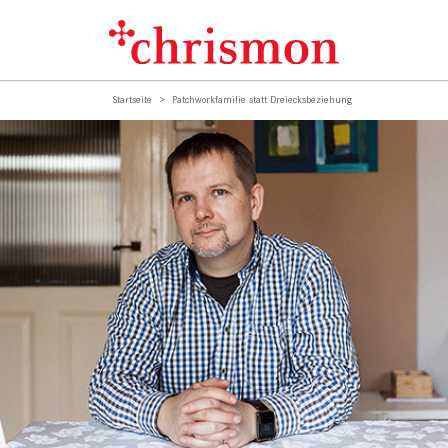
Startseite
Patchworkfamilie statt Dreiecksbeziehung