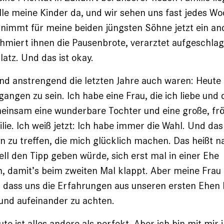
alle meine Kinder da, und wir sehen uns fast jedes W
 nimmt für meine beiden jüngsten Söhne jetzt ein an
schmiert ihnen die Pausenbrote, verarztet aufgeschla
latz. Und das ist okay.
nd anstrengend die letzten Jahre auch waren: Heute b
ngen zu sein. Ich habe eine Frau, die ich liebe und d
einsam eine wunderbare Tochter und eine große, frö
ie. Ich weiß jetzt: Ich habe immer die Wahl. Und das
 zu treffen, die mich glücklich machen. Das heißt na
ell den Tipp geben würde, sich erst mal in einer Ehe
, damit’s beim zweiten Mal klappt. Aber meine Frau 
dass uns die Erfahrungen aus unseren ersten Ehen 
 und aufeinander zu achten.
te ist alles andere als perfekt. Aber ich bin mit mir 