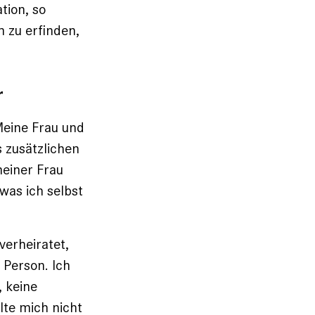
tion, so
 zu erfinden,
r
Meine Frau und
s zusätzlichen
meiner Frau
was ich selbst
verheiratet,
 Person. Ich
, keine
lte mich nicht