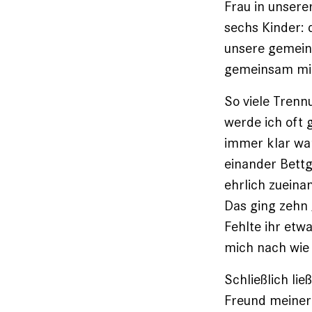
Frau in unser
sechs Kinder: 
unsere gemeins
gemeinsam mi
So viele Trenn
werde ich oft g
immer klar war
einander Bettg
ehrlich zueina
Das ging zehn J
Fehlte ihr etwa
mich nach wie 
Schließlich lie
Freund meiner 