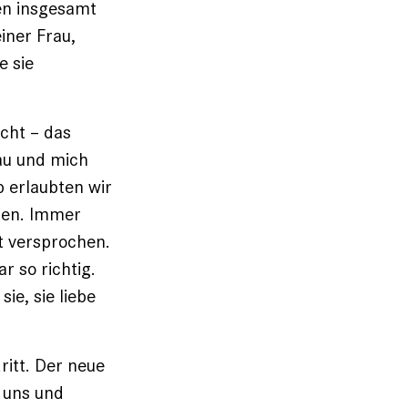
en insgesamt
iner Frau,
e sie
cht – das
rau und mich
b erlaubten wir
eten. Immer
it versprochen.
r so richtig.
ie, sie liebe
ritt. Der neue
r uns und