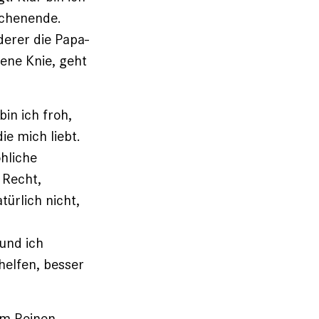
ochenende.
derer die Papa-
gene Knie, geht
in ich froh,
ie mich liebt.
hliche
 Recht,
türlich nicht,
und ich
helfen, besser
im Reinen.