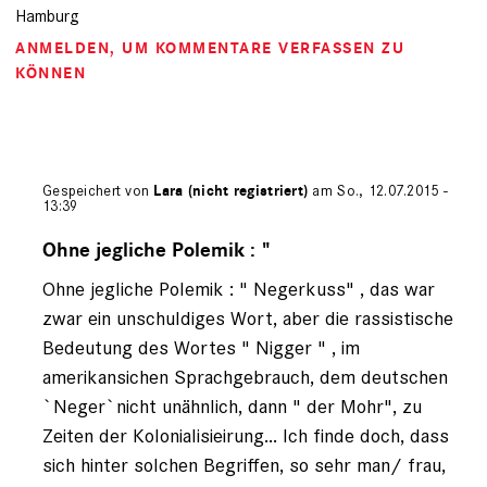
Hamburg
ANMELDEN
, UM KOMMENTARE VERFASSEN ZU
KÖNNEN
Gespeichert von
Lara (nicht registriert)
am So., 12.07.2015 -
13:39
Antwort
auf
Ohne jegliche Polemik : "
von
Ohne jegliche Polemik : " Negerkuss" , das war
Leserbrief
zwar ein unschuldiges Wort, aber die rassistische
Bedeutung des Wortes " Nigger " , im
amerikansichen Sprachgebrauch, dem deutschen
`Neger`nicht unähnlich, dann " der Mohr", zu
Zeiten der Kolonialisieirung... Ich finde doch, dass
sich hinter solchen Begriffen, so sehr man/ frau,