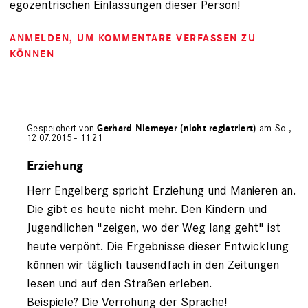
egozentrischen Einlassungen dieser Person!
ANMELDEN
, UM KOMMENTARE VERFASSEN ZU
KÖNNEN
Gespeichert von
Gerhard Niemeyer (nicht registriert)
am So.,
12.07.2015 - 11:21
Antwort
auf
Erziehung
von
Herr Engelberg spricht Erziehung und Manieren an.
Wolfgang
von
Die gibt es heute nicht mehr. Den Kindern und
E…
Jugendlichen "zeigen, wo der Weg lang geht" ist
(nicht
heute verpönt. Die Ergebnisse dieser Entwicklung
registriert)
können wir täglich tausendfach in den Zeitungen
lesen und auf den Straßen erleben.
Beispiele? Die Verrohung der Sprache!