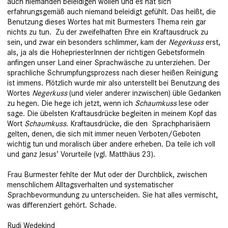
auch niemanden beleidigen wollen und es hat sich
erfahrungsgemäß auch niemand beleidigt gefühlt. Das heißt, die
Benutzung dieses Wortes hat mit Burmesters Thema rein gar
nichts zu tun. Zu der zweifelhaften Ehre ein Kraftausdruck zu
sein, und zwar ein besonders schlimmer, kam der
Negerkuss
erst,
als, ja als die HohepriesterInnen der richtigen Gebetsformeln
anfingen unser Land einer Sprachwäsche zu unterziehen. Der
sprachliche Schrumpfungsprozess nach dieser heißen Reinigung
ist immens. Plötzlich wurde mir also unterstellt bei Benutzung des
Wortes
Negerkuss
(und vieler anderer inzwischen) üble Gedanken
zu hegen. Die hege ich jetzt, wenn ich
Schaumkuss
lese oder
sage. Die übelsten Kraftausdrücke begleiten in meinem Kopf das
Wort
Schaumkuss
. Kraftausdrücke, die den Sprachpharisäern
gelten, denen, die sich mit immer neuen Verboten/Geboten
wichtig tun und moralisch über andere erheben. Da teile ich voll
und ganz Jesus’ Vorurteile (vgl. Matthäus 23).
Frau Burmester fehlte der Mut oder der Durchblick, zwischen
menschlichem Alltagsverhalten und systematischer
Sprachbevormundung zu unterscheiden. Sie hat alles vermischt,
was differenziert gehört. Schade.
Rudi Wedekind