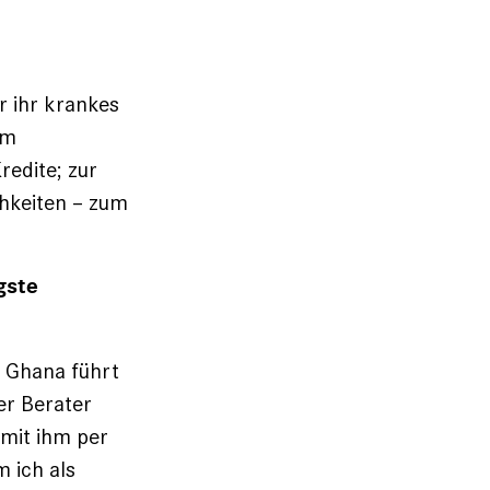
r ihr krankes
um
redite; zur
hkeiten – zum
gste
 Ghana führt
er Berater
 mit ihm per
 ich als