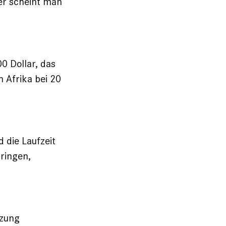
der scheint man
00 Dollar, das
n Afrika bei 20
 die Laufzeit
bringen,
tzung