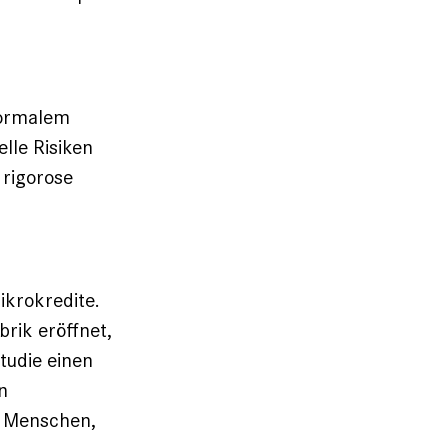
formalem
lle Risiken
 rigorose
ikrokredite.
brik eröffnet,
Studie einen
n
n Menschen,