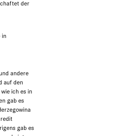
schaftet der
 in
 und andere
d auf den
wie ich es in
ien gab es
 Herzegowina
redit
brigens gab es