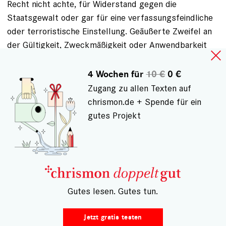
Recht nicht achte, für Widerstand gegen die
Staatsgewalt oder gar für eine verfassungsfeindliche
oder terroristische Einstellung. Geäußerte Zweifel an
der Gültigkeit, Zweckmäßigkeit oder Anwendbarkeit
gesetzlicher Regelungen, juristischer
Vorgehensweisen oder staatlicher administrativer
4 Wochen für
10 €
0 €
Maßnahmen lassen sich willkürlich im Sinne einer
Zugang zu allen Texten auf
mangelhaft- kooperativen oder gar oppositionell-
chrismon.de + Spende für ein
feindseligen Haltung auslegen. Die Absurdität
gutes Projekt
entsteht, sobald der allgemeine juristische Grundsatz
außer Acht gelassen wird, dass von der Unschuld
Angeklagter auszugehen ist, so lange ihnen die Tat
sowie ihr Verschulden nicht nachgewiesen werden
konnte.
– Gutes lesen. Gutes tun.
Die Taten von Menschen beweisen keine „Ambivalenz in
der Natur des Menschen“ oder „Abgründe im
Jetzt gratis testen