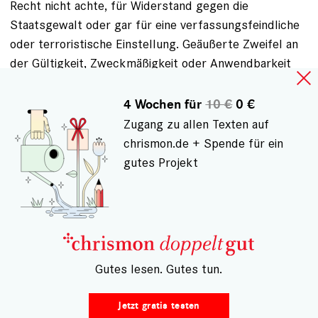
Recht nicht achte, für Widerstand gegen die
Staatsgewalt oder gar für eine verfassungsfeindliche
oder terroristische Einstellung. Geäußerte Zweifel an
der Gültigkeit, Zweckmäßigkeit oder Anwendbarkeit
gesetzlicher Regelungen, juristischer
Vorgehensweisen oder staatlicher administrativer
4 Wochen für
10 €
0 €
Maßnahmen lassen sich willkürlich im Sinne einer
Zugang zu allen Texten auf
mangelhaft- kooperativen oder gar oppositionell-
chrismon.de + Spende für ein
feindseligen Haltung auslegen. Die Absurdität
gutes Projekt
entsteht, sobald der allgemeine juristische Grundsatz
außer Acht gelassen wird, dass von der Unschuld
Angeklagter auszugehen ist, so lange ihnen die Tat
sowie ihr Verschulden nicht nachgewiesen werden
konnte.
– Gutes lesen. Gutes tun.
Die Taten von Menschen beweisen keine „Ambivalenz in
der Natur des Menschen“ oder „Abgründe im
Jetzt gratis testen