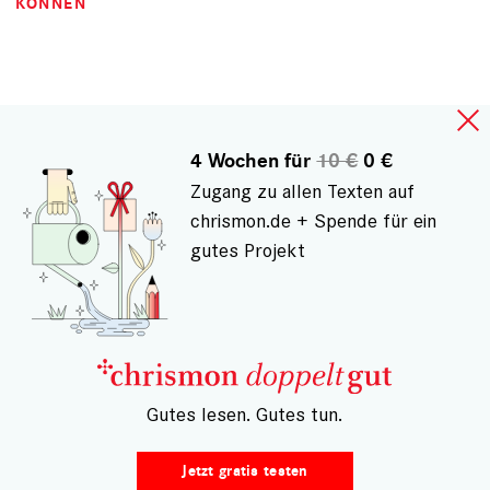
KÖNNEN
Gespeichert von
Gast (nicht registriert)
am Sa., 08.09.2012 - 10:11
4 Wochen für
10 €
0 €
Burkhart von Braunbehrens
Zugang zu allen Texten auf
/.../ Warum bieten Sie diesem Mann ein Podium? Er
chrismon.de + Spende für ein
verfolgt eigene wirtschaftliche Interessen. Er ist mit
gutes Projekt
25 Millionen Euro an der Panzerproduktion beteiligt
und hat uns jahrelang etwas von einem "reichen Onkel"
im Hintergrund erzählt! Frau Käßmann wird sich noch
wundern, diesen Mann überhaupt ernst genommen zu
haben...Anmerkung der Redaktion: Bitte verzichten Sie
auf Polemik. Mit freundlichen Grüßen Ihre chrismon.de-
– Gutes lesen. Gutes tun.
Redaktion
Jetzt gratis testen