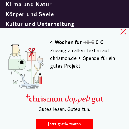
Klima und Natur
Körper und Seele
Kultur und Unterhaltung
Politik und Gesellschaft
4 Wochen für
10 €
0 €
Trauern und Trösten
Zugang zu allen Texten auf
chrismon.de + Spende für ein
gutes Projekt
Impressum
Datenschutz
Kontakt
AGB doppeltgut
– Gutes lesen. Gutes tun.
Widerrufsrecht
Vertrag widerrufen
Jetzt gratis testen