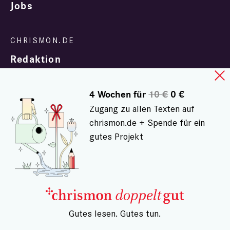
Jobs
Redaktion
4 Wochen für
10 €
0 €
Zugang zu allen Texten auf
chrismon.de + Spende für ein
gutes Projekt
In Zusammenarbeit mit
evangelisch.de
© chrismon.de 2001 - 2026
Alle Rechte vorbehalten.
– Gutes lesen. Gutes tun.