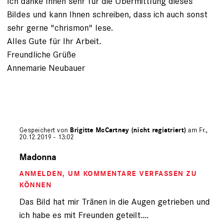
Ich danke Ihnen sehr für die Übermittlung dieses
Bildes und kann Ihnen schreiben, dass ich auch sonst
sehr gerne "chrismon" lese.
Alles Gute für Ihr Arbeit.
Freundliche Grüße
Annemarie Neubauer
Gespeichert von
Brigitte McCartney (nicht registriert)
am Fr.,
20.12.2019 - 13:02
Antwort
auf
Madonna
von
ANMELDEN
, UM KOMMENTARE VERFASSEN ZU
Annemarie
Neubauer
KÖNNEN
(nicht
Das Bild hat mir Tränen in die Augen getrieben und
registriert)
ich habe es mit Freunden geteilt....