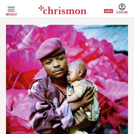
Direkt
zum
Inhalt
MENÜ
BENUTZERM