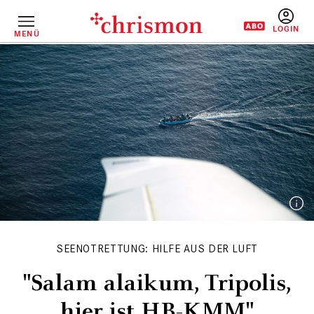
Direkt
zum
Inhalt
MENÜ
BENUTZERM
SEENOTRETTUNG: HILFE AUS DER LUFT
"Salam alaikum, Tripolis,
hier ist HB-KMM"