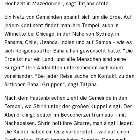
Hochzeit in Mazedonien", sagt Tatjana stolz.
Ein Netz von Gemeinden spannt sich um die Erde. Auf
jedem Kontinent findet man ihre Tempel: auch in
Wilmette bei Chicago, in der Nähe von Sydney, in
Panama, Chile, ­Uganda, Indien und auf Samoa – wie es
sich Reli­gionsstifter Bahá’u’lláh gewünscht hatte: "Die
Erde ist nur ein Land, und alle Menschen sind seine
Bürger." Ihre Andachten unterscheiden sich kaum
voneinander. "Bei jeder Reise suche ich Kontakt zu den
örtlichen Baha’i-Gruppen", sagt Tatjana.
Nach dem Fastenbrechen zieht die Ge­meinde in den
Tempel, wo Shirin unter der großen Kuppel singt. Der
Abend klingt später im Besucherzentrum aus – mit
Nachspeisen. Shirin holt ihre Gitarre, man singt Lieder.
­Die Kinder haben ein Quiz vorbereitet – wie auf einem
Familienfest. Baha’i haben keine Priester. Doch auch