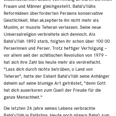
Frauen und Männer gleichgestellt. Bahá’u’lláhs
Reformideen überforderten Persiens konservative
Geistlichkeit. Man akzeptierte ihn nicht mehr als
Muslim, er musste ­Teheran verlassen. Seine neue
Universalreligion verbreitete sich dennoch. Als
Bahá’u’lláh 1892 starb, folgten ihr schon über 100 00
Perserinnen und Perser. Trotz heftiger Ver­folgung –
vor allem seit der schiitischen Revolution von 1979 –
hat sich ihre Zahl bis heute mehr als verdreifacht.
"Lass dich durch nichts betrüben, o Land von
Teheran", hatte der Exilant Bahá’u’lláh seine Anhänger
daheim auf seine blumige Art getröstet, "denn Gott
hat dich auserkoren zum Quell der ­Freude für die
ganze Menschheit."
Die letzten 24 Jahre seines Lebens verbrachte
Bahá’u’lláh in Palästina. Heute noch pilgern Baha’i zum