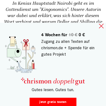
In Kenias Hauptstadt Nairobi geht es im
Gottesdienst um "Kingonomics". Unsere Autorin
war dabei und erklärt, was sich hinter diesem
Wort verbirgt und warum Dollar und Shilling die
Kirche dekorieren
4 Wochen für
10 €
0 €
Birte Mensing
4
Zugang zu allen Texten auf
chrismon.de + Spende für ein
gutes Projekt
– Gutes lesen. Gutes tun.
Die Kommentarfunktion ist nur noch für
registrierte Nutzer verfügbar. Um einen
Jetzt gratis testen
Leserkommentar schreiben zu können,
schließen