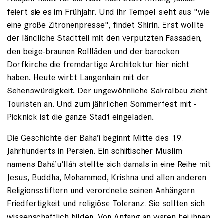
feiert sie es im Frühjahr. Und ihr Tempel sieht aus "wie
eine große Zitronenpresse", findet Shirin. Erst wollte
der ländliche Stadtteil mit den verputzten Fassaden,
den beige-braunen Roll­läden und der barocken
Dorfkirche die fremd­artige Architektur hier nicht
haben. Heute wirbt Langenhain mit der
Sehenswürdigkeit. Der ungewöhnliche Sakralbau zieht
Touristen an. Und zum jährlichen Sommerfest mit ­
Picknick ist die ganze Stadt eingeladen.
Die Geschichte der Baha’i be­ginnt Mitte des 19.
Jahrhunderts in Persien. Ein schiitischer Muslim
namens Bahá’u’lláh stellte sich damals in eine Reihe mit
Jesus, Buddha, Mohammed, Krishna und allen anderen
Religionsstiftern und verordnete seinen Anhängern
Friedfertigkeit und religiöse Toleranz. Sie sollten sich
wissen­schaftlich bilden. Von Anfang an waren bei ihnen