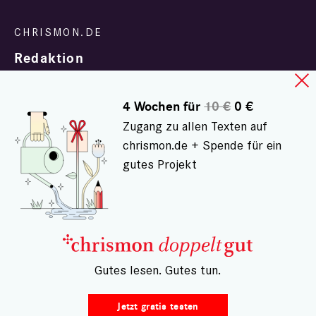
Redaktion
4 Wochen für
10 €
0 €
Zugang zu allen Texten auf
chrismon.de + Spende für ein
gutes Projekt
In Zusammenarbeit mit
evangelisch.de
© chrismon.de 2001 - 2026
Alle Rechte vorbehalten.
– Gutes lesen. Gutes tun.
Jetzt gratis testen