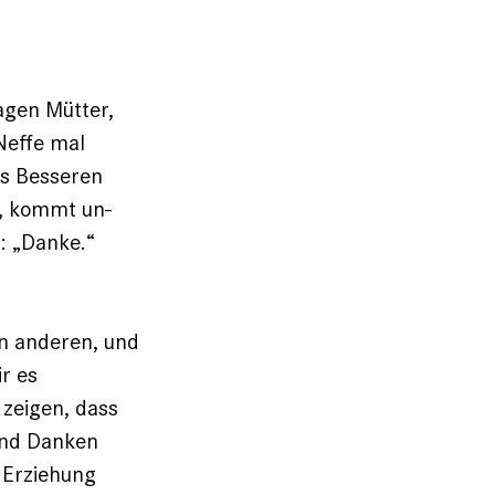
ragen Mütter,
Neffe mal
es Besseren
t, kommt un­
: „Danke.“
on anderen, und
r es
zeigen, dass
 und Danken
 Erziehung