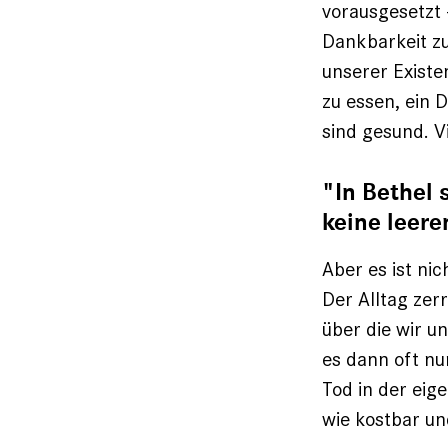
vorausgesetzt –
Dankbarkeit z
unserer Existe
zu essen, ein 
sind gesund. V
"In Bethel 
keine leer
Aber es ist nic
Der Alltag zer
über die wir u
es dann oft n
Tod in der eig
wie kostbar und