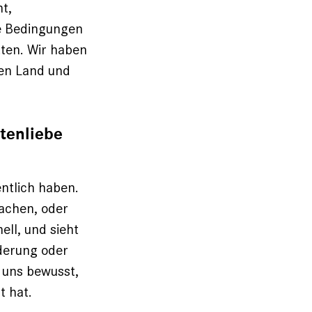
ht,
ie Bedingungen
tten. Wir haben
ren Land und
tenliebe
entlich haben.
machen, oder
ell, und sieht
derung oder
d uns bewusst,
t hat.