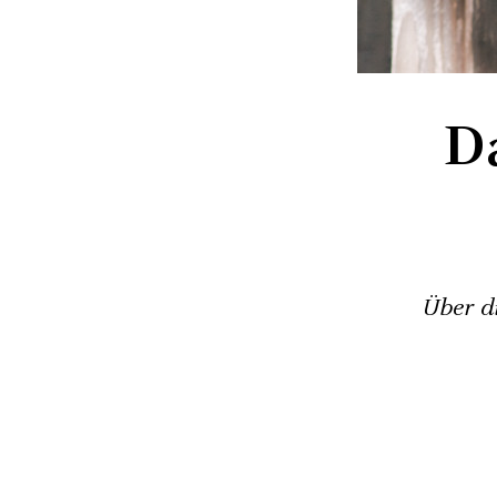
D
Über d