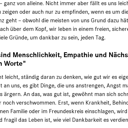
 ganz von alleine. Nicht immer aber fällt es uns leic
u zeigen oder auch nur zu empfinden, wenn es um d
nz geht – obwohl die meis­ten von uns Grund dazu hä
Dach über dem Kopf, wir ­leben in einem freien, siche
iele Gründe, um dankbar zu sein, jeden Tag.
sind Menschlichkeit, Empathie und Nächs
en Worte"
ht leicht, ständig daran zu denken, wie gut wir es eig
rt an uns, es gibt Dinge, die uns anstrengen, Angst 
ns ärgern. An das, was gut ist, gewöhnt man sich schn
ur noch verschwommen. Erst, wenn Krankheit, Behin
enen ­Fa­milie oder im Freundeskreis einschlagen, wir
 fragil das Leben ist, wie viel Dankbarkeit es verdien