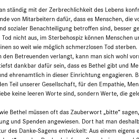
man ständig mit der Zerbrechlichkeit des Lebens konfr
nde von Mitarbeitern dafür, dass es Menschen, die v
d sozialer Benachteiligung betroffen sind, besser ge
Tod nicht aus, im Sterbehospiz können Menschen u
nen so weit wie möglich schmerzlosen Tod sterben. 
n den Betreuenden verlangt, kann man sich wohl vors
tiefst dankbar dafür sein, dass es Bethel gibt und M
 und ehrenamtlich in dieser Einrichtung engagieren. B
den Teil unserer Gesellschaft, für den Empathie, Men
liebe keine leeren Worte sind, sondern Werte, die ge
wie Bethel müssen oft das Zauberwort „bitte“ sagen,
zung und Spenden ange­wiesen. Dort hat man deshalb
ur des Danke-Sagens entwickelt: Aus einem eigens e