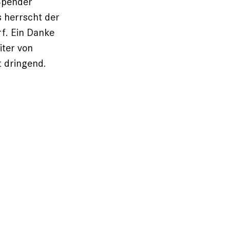
Spender
s herrscht der
rf. Ein Danke
iter von
t dringend.