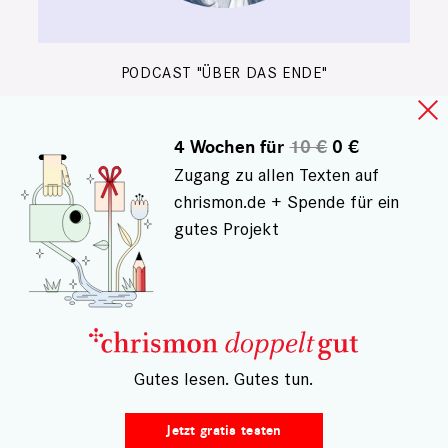
PODCAST "ÜBER DAS ENDE"
Sterben Frauen anders,
Frau Blaha?
4 Wochen für
10 €
0 €
Zugang zu allen Texten auf
Im Podcast "Über das Ende" erzählt
chrismon.de + Spende für ein
die Feministin Barbara Blaha vom
gutes Projekt
Tod ihrer Mutter und ihrers
kleinen Bruders. Und verrät, was
sie tun wird, falls ihr Mann sterben
sollte
Julia Schnizlein
– Gutes lesen. Gutes tun.
Jetzt gratis testen