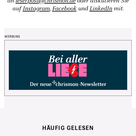
an
leserpost@chrismon.de
oder diskutieren Sie
auf
Instagram
,
Facebook
und
LinkedIn
mit.
HÄUFIG GELESEN