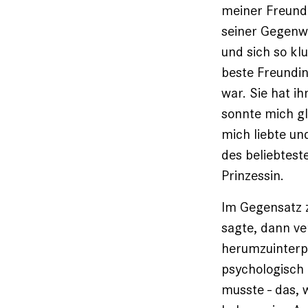
meiner Freundi
seiner Gegenw
und sich so kl
beste Freundin
war. Sie hat i
sonnte mich gl
mich liebte un
des beliebtest
Prinzessin.
Im Gegensatz 
sagte, dann ver
herumzuinterpr
psychologisch 
musste - das, 