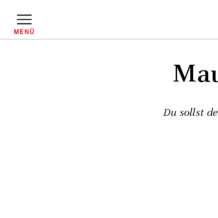
Direkt
zum
Inhalt
MENÜ
Pfadnavigation
Mau
Du sollst d