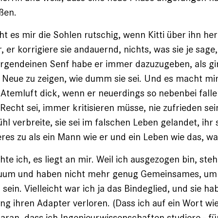
ßen.
 es mir die Sohlen rutschig, wenn Kitti über ihn herz
 er korrigiere sie andauernd, nichts, was sie je sage
irgendeinen Senf habe er immer dazuzugeben, als g
 Neue zu zeigen, wie dumm sie sei. Und es macht m
 Atemluft dick, wenn er neuerdings so nebenbei falle
 Recht sei, immer kritisieren müsse, nie zufrieden se
hl verbreite, sie sei im falschen Leben gelandet, ihr
res zu als ein Mann wie er und ein Leben wie das, wa
e ich, es liegt an mir. Weil ich ausgezogen bin, stehe
uum und haben nicht mehr genug Gemeinsames, um 
sein. Vielleicht war ich ja das Bindeglied, und sie h
 ihren Adapter verloren. (Dass ich auf ein Wort wi
aran, dass ich Ingenieurwissenschaften studiere - fü