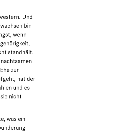
chwestern. Und
erwachsen bin
Angst, wenn
gehörigkeit,
ht standhält.
r unachtsamen
 Ehe zur
efgeht, hat der
fühlen und es
sie nicht
te, was ein
ewunderung