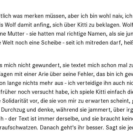
ntlich was merken müssen, aber ich bin wohl naiv, ic
ls Wolf damit anfing, sich über Kitti zu beklagen. Wol
ine Mutter - sie hatten mal richtige Namen, als sie j
 Welt noch eine Scheibe - seit ich mitreden darf, hei
es mich nicht gewundert, sie textet mich schon mal z
agen mit einer Arie über seine Fehler, das bin ich g
n lange nichts mehr aus - ich verteidige ihn auch ni
 früher noch versucht habe, ich spiele Kitti einfach di
Solidarität vor, die sie von mir zu erwarten scheint, 
uf Durchzug und denke, während sie jammert, über i
 - der Text ist immer derselbe, und sie braucht keinen
raufschwatzen. Danach geht's ihr besser. Sagt sie je