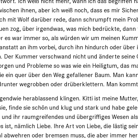
wort. Ich weiß nicht mehr, wann ich das begriffen h
ischen ihnen, aber ich weiß noch, dass es mir Sicher
ich mit Wolf darüber rede, dann schrumpft mein Pro
rauen zog, über irgendwas, was mich bedrückte, dann t
er es war immer so, als würden wir um meinen Kum
nstatt an ihm vorbei, durch ihn hindurch oder über 
Der Kummer verschwand nicht und änderte seine Ge
 Sorgen und Probleme so was wie ein Heiligtum, das m
wie ein quer über den Weg gefallener Baum. Man kann
 drunter wegrobben oder drüberklettern. Man kommt 
irgendwie herablassend klingen. Kitti ist meine Mutter
 sie, finde sie schön und klug und stark und habe gele
t und ihr raumgreifendes und übergriffiges Wesen als
ist, nämlich Liebe. Ihre Art von Liebe, die lästig sei
abwehren oder bremsen muss, die aber immer herz