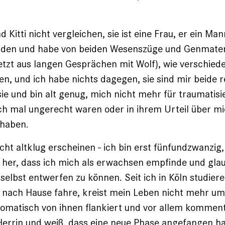
nd Kitti nicht vergleichen, sie ist eine Frau, er ein Man
nden und habe von beiden Wesenszüge und Genmateri
letzt aus langen Gesprächen mit Wolf), wie verschie
en, und ich habe nichts dagegen, sie sind mir beide re
 sie und bin alt genug, mich nicht mehr für traumatisi
uch mal ungerecht waren oder in ihrem Urteil über m
 haben.
icht altklug erscheinen - ich bin erst fünfundzwanzig,
 her, dass ich mich als erwachsen empfinde und gla
selbst entwerfen zu können. Seit ich in Köln studier
 nach Hause fahre, kreist mein Leben nicht mehr um 
omatisch von ihnen flankiert und vor allem kommenti
errin und weiß, dass eine neue Phase angefangen hat