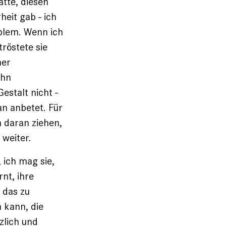
atte, diesen
heit gab - ich
blem. Wenn ich
röstete sie
mer
ihn
stalt nicht -
an anbetet. Für
 daran ziehen,
weiter.
, ich mag sie,
rnt, ihre
 das zu
n kann, die
lich und