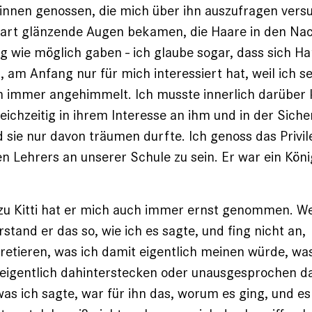
nnen genossen, die mich über ihn auszufragen versu
art glänzende Augen bekamen, die Haare in den Na
ug wie möglich gaben - ich glaube sogar, dass sich H
, am Anfang nur für mich interessiert hat, weil ich s
hn immer angehimmelt. Ich musste innerlich darüber
eichzeitig in ihrem Interesse an ihm und in der Sicher
d sie nur davon träumen durfte. Ich genoss das Privil
en Lehrers an unserer Schule zu sein. Er war ein Köni
zu Kitti hat er mich auch immer ernst genommen. W
stand er das so, wie ich es sagte, und fing nicht an,
etieren, was ich damit eigentlich meinen würde, wa
eigentlich dahinterstecken oder unausgesprochen d
was ich sagte, war für ihn das, worum es ging, und e