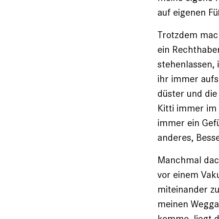
auf eigenen Fü
Trotzdem macht
ein Rechthaber,
stehenlassen, 
ihr immer aufs
düster und die
Kitti immer im
immer ein Gefü
anderes, Besse
Manchmal dacht
vor einem Vak
miteinander zu 
meinen Weggang
komme, liegt d