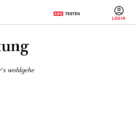
BENUTZERMENÜ
tung
r's wohlgehe