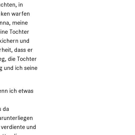
chten, in
cken warfen
anna, meine
eine Tochter
 kichern und
heit, dass er
eg, die Tochter
g und ich seine
enn ich etwas
s da
arunterliegen
s verdiente und