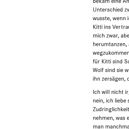
bekam eine Ant
Unterschied zw
wusste, wenn 
Kitti ins Vert
mich zwar, ab
herumtanzen, a
wegzukommen. 
für Kitti sind
Wolf sind sie 
ihn zersägen,
Ich will nicht 
nein, ich liebe
Zudringlichkei
nehmen, was es 
man manchmal 