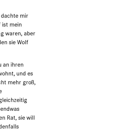
h dachte mir
f ist mein
ung waren, aber
ßen sie Wolf
u an ihren
ewohnt, und es
cht mehr groß,
e
gleichzeitig
rgendwas
 Rat, sie will
denfalls