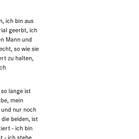
n, ich bin aus
al geerbt, ich
den Mann und
cht, so wie sie
ert zu halten,
ich
 so lange ist
ube, mein
e und nur noch
die beiden, ist
ert - ich bin
 - ich stehe