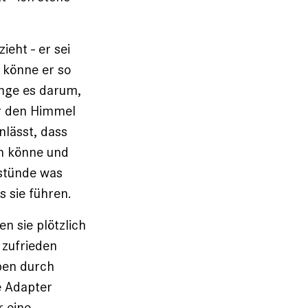
ieht - er sei
, könne er so
inge es darum,
ir den Himmel
nlässt, dass
in könne und
 stünde was
s sie führen.
n sie plötzlich
zufrieden
aben durch
e Adapter
r eine