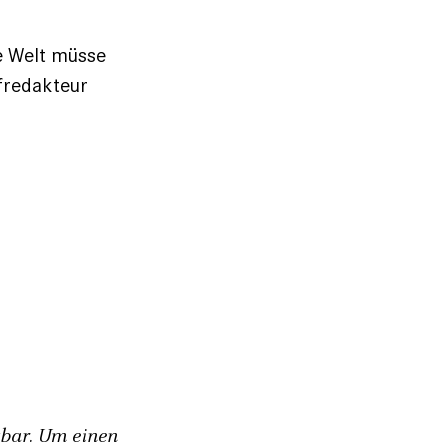
he Welt müsse
fredakteur
gbar. Um einen