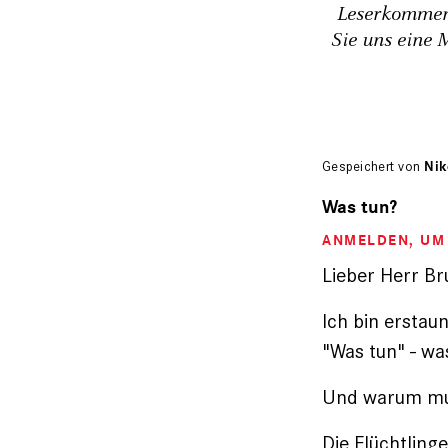
Leserkommen
Sie uns eine 
Gespeichert von
Nik
Was tun?
ANMELDEN
, U
Lieber Herr B
Ich bin erstau
"Was tun" - wa
Und warum m
Die Flüchtling