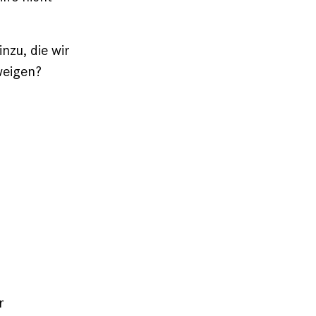
zu, die wir
weigen?
r