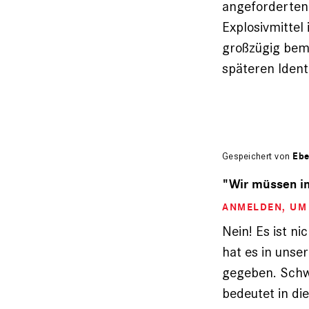
angeforderten
Explosivmittel
großzügig beme
späteren Iden
Gespeichert von
Ebe
"Wir müssen in
ANMELDEN
, U
Nein! Es ist n
hat es in unse
gegeben. Schw
bedeutet in di