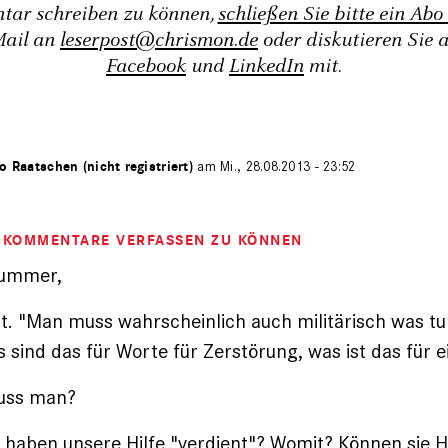
tar schreiben zu können,
schließen Sie bitte ein Abo
Mail an
leserpost@chrismon.de
oder diskutieren Sie 
Facebook
und
LinkedIn
mit.
o Raatschen (nicht registriert)
am Mi., 28.08.2013 - 23:52
M KOMMENTARE VERFASSEN ZU KÖNNEN
rummer,
nt. "Man muss wahrscheinlich auch militärisch was tu
s sind das für Worte für Zerstörung, was ist das für 
uss man?
e haben unsere Hilfe "verdient"? Womit? Können sie Hi