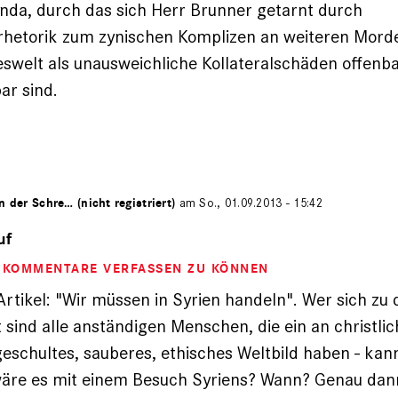
nda, durch das sich Herr Brunner getarnt durch
srhetorik zum zynischen Komplizen an weiteren Mord
teswelt als unausweichliche Kollateralschäden offenb
ar sind.
n der Schre… (nicht registriert)
am So., 01.09.2013 - 15:42
uf
M KOMMENTARE VERFASSEN ZU KÖNNEN
Artikel: "Wir müssen in Syrien handeln". Wer sich zu
t sind alle anständigen Menschen, die ein an christlic
geschultes, sauberes, ethisches Weltbild haben - kan
wäre es mit einem Besuch Syriens? Wann? Genau dan