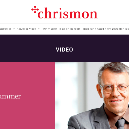
Startseite
Aktuelles Video
"Wir müssen in Syrien handeln - man kann Assad nicht gewähren las