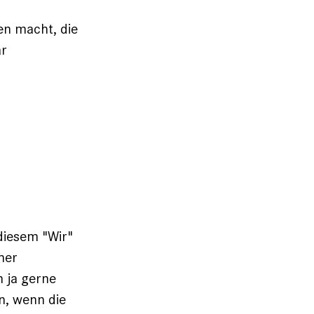
en macht, die
ar
 diesem "Wir"
her
n ja gerne
n, wenn die