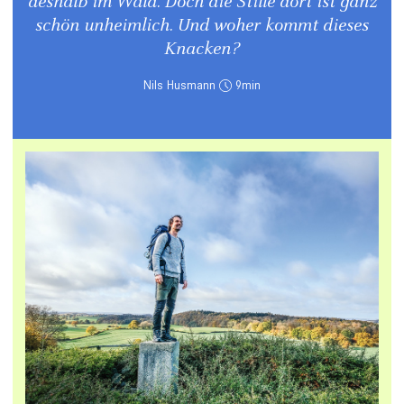
deshalb im Wald. Doch die Stille dort ist ganz
schön unheimlich. Und woher kommt dieses
Knacken?
Nils Husmann
9