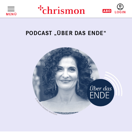
Direkt
zum
Inhalt
MENÜ
BENUTZERM