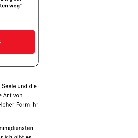
 Seele und die
e Art von
elcher Form ihr
amingdiensten
rlich gibt es