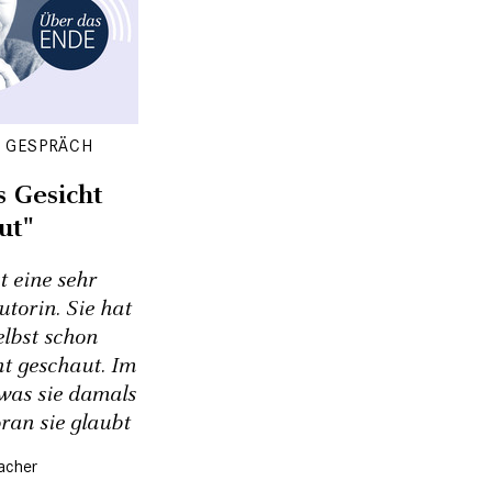
M GESPRÄCH
 Gesicht
ut"
t eine sehr
utorin. Sie hat
lbst schon
t geschaut. Im
 was sie damals
ran sie glaubt
acher