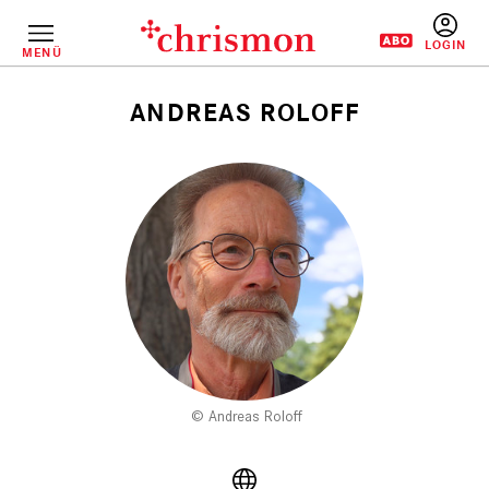
Direkt
zum
Inhalt
MENÜ
BENUTZERM
ANDREAS ROLOFF
Pfadnavigation
Andreas Roloff