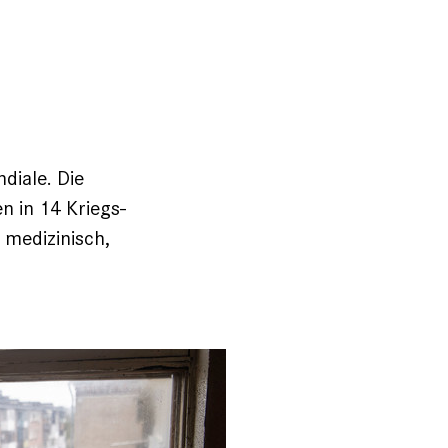
diale. Die
n in 14 Kriegs-
 medizinisch,