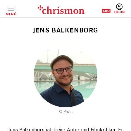
Direkt
zum
Inhalt
MENÜ
BENUTZERM
JENS BALKENBORG
Pfadnavigation
Privat
Jens Balkenborg ist freier Autor und Filmkritiker. Er