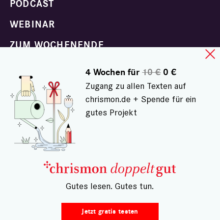
PODCAST
WEBINAR
ZUM WOCHENENDE
KOLUMNEN ABONNIEREN
4 Wochen für
10 €
0 €
Zugang zu allen Texten auf
DIGITALABO DOPPELTGUT
chrismon.de + Spende für ein
CHRISMON PLUS MAGAZIN
gutes Projekt
E-PAPER
Familie und Beziehungen
Glaube und Sinn
– Gutes lesen. Gutes tun.
Helfen und Handeln
Jetzt gratis testen
Klima und Natur