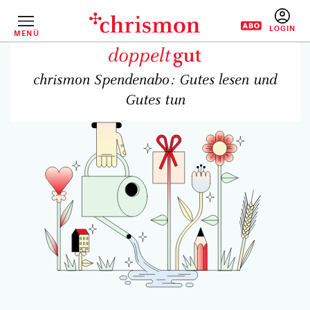
Direkt
zum
Inhalt
MENÜ
BENUTZERM
chrismon Spendenabo: Gutes lesen und
Gutes tun