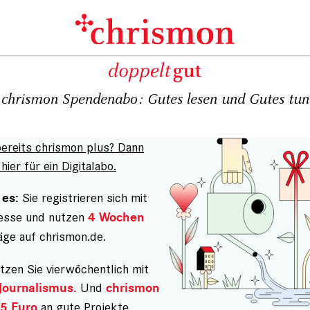
chrismon Spendenabo: Gutes lesen und Gutes tun
bereits chrismon plus? Dann
hier für ein Digitalabo.
Sie registrieren sich mit
 es:
resse und nutzen
4 Wochen
äge auf chrismon.de.
tzen Sie vierwöchentlich mit
Und
Journalismus.
chrismon
an gute Projekte.
5 Euro