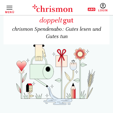
Direkt
zum
Inhalt
MENÜ
BENUTZERM
chrismon Spendenabo: Gutes lesen und
Gutes tun