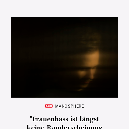
MANOSPHERE
"Frauenhass ist längst
keine Randerscheinung