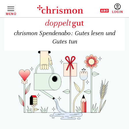
Direkt
zum
Inhalt
MENÜ
BENUTZERM
chrismon Spendenabo: Gutes lesen und
Gutes tun