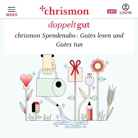
Direkt
zum
Inhalt
MENÜ
BENUTZERM
chrismon Spendenabo: Gutes lesen und
Gutes tun