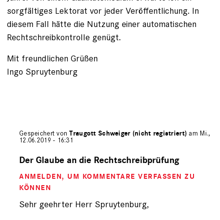
sorgfältiges Lektorat vor jeder Veröffentlichung. In
diesem Fall hätte die Nutzung einer automatischen
Rechtschreibkontrolle genügt.
Mit freundlichen Grüßen
Ingo Spruytenburg
Gespeichert von
Traugott Schweiger (nicht registriert)
am Mi.,
12.06.2019 - 16:31
Antwort
auf
Der Glaube an die Rechtschreibprüfung
von
ANMELDEN
, UM KOMMENTARE VERFASSEN ZU
Ingo
Spruytenburg
KÖNNEN
(nicht
Sehr geehrter Herr Spruytenburg,
registriert)