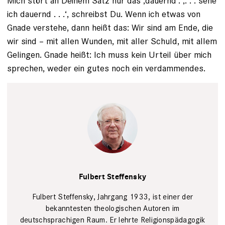
Mich stört an Deinem Satz nur das ‚dauernd‘. ‚. . . sehe
ich dauernd . . .‘, schreibst Du. Wenn ich etwas von
Gnade verstehe, dann heißt das: Wir sind am Ende, die
wir sind – mit allen Wunden, mit aller Schuld, mit allem
Gelingen. Gnade heißt: Ich muss kein Urteil über mich
sprechen, weder ein gutes noch ein verdammendes.
Fulbert
Steffensky,
Fulbert Steffensky
Theologe am
Vierwaldstättersee
in Luzern
Fulbert Steffensky, Jahrgang 1933, ist einer der
fotografiert.
Sophie
bekanntesten theologischen Autoren im
Stieger
deutschsprachigen Raum. Er lehrte Religionspädagogik