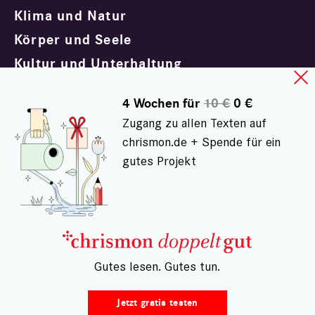
Klima und Natur
Körper und Seele
Kultur und Unterhaltung
Politik und Gesellschaft
4 Wochen für
10 €
0 €
Trauern und Trösten
Zugang zu allen Texten auf
chrismon.de + Spende für ein
gutes Projekt
Impressum
Datenschutz
Kontakt
AGB doppeltgut
– Gutes lesen. Gutes tun.
Widerrufsrecht
Vertrag widerrufen
Jetzt gratis testen