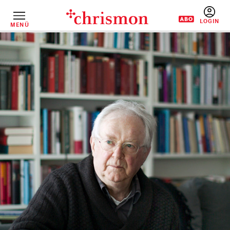
Direkt
zum
Inhalt
MENÜ
BENUTZERM