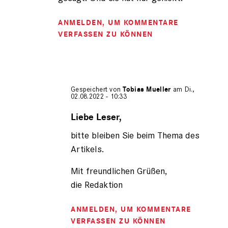
ANMELDEN
, UM KOMMENTARE
VERFASSEN ZU KÖNNEN
Gespeichert von
Tobias Mueller
am Di.,
02.08.2022 - 10:33
Antwort
auf
Liebe Leser,
von
bitte bleiben Sie beim Thema des
Gerhard
Engel
Artikels.
(nicht
registriert)
Mit freundlichen Grüßen,
die Redaktion
ANMELDEN
, UM KOMMENTARE
VERFASSEN ZU KÖNNEN