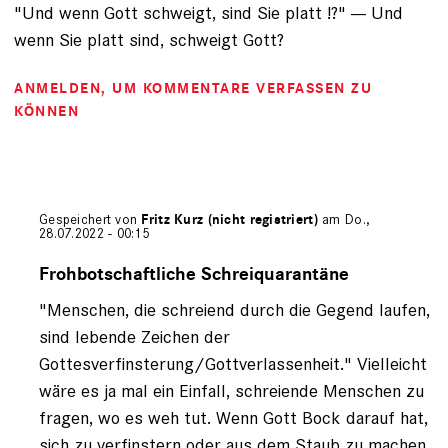
"Und wenn Gott schweigt, sind Sie platt !?" --- Und
wenn Sie platt sind, schweigt Gott?
ANMELDEN
, UM KOMMENTARE VERFASSEN ZU
KÖNNEN
Gespeichert von
Fritz Kurz (nicht registriert)
am Do.,
28.07.2022 - 00:15
Antwort
auf
Frohbotschaftliche Schreiquarantäne
von
"Menschen, die schreiend durch die Gegend laufen,
Gerhard
Engel
sind lebende Zeichen der
(nicht
Gottesverfinsterung/Gottverlassenheit." Vielleicht
registriert)
wäre es ja mal ein Einfall, schreiende Menschen zu
fragen, wo es weh tut. Wenn Gott Bock darauf hat,
sich zu verfinstern oder aus dem Staub zu machen,