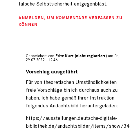
falsche Selbstsicherheit entgegenbläst.
ANMELDEN
, UM KOMMENTARE VERFASSEN ZU
KÖNNEN
Gespeichert von
Fritz Kurz (nicht registriert)
am Fr.,
29.07.2022 - 19:46
Antwort
auf
Vorschlag ausgeführt
von
Für von theoretischen Umständlichkeiten
Gerhard
Engel
freie Vorschläge bin ich durchaus auch zu
(nicht
haben. Ich habe gemäß Ihrer Instruktion
registriert)
folgendes Andachtsbild heruntergeladen:
https://ausstellungen.deutsche-digitale-
bibliothek.de/andachtsbilder/items/show/34