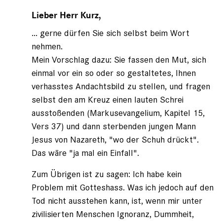
Antwort
auf
Lieber Herr Kurz,
von
... gerne dürfen Sie sich selbst beim Wort
Fritz
Kurz
nehmen.
(nicht
Mein Vorschlag dazu: Sie fassen den Mut, sich
registriert)
einmal vor ein so oder so gestaltetes, Ihnen
verhasstes Andachtsbild zu stellen, und fragen
selbst den am Kreuz einen lauten Schrei
ausstoßenden (Markusevangelium, Kapitel 15,
Vers 37) und dann sterbenden jungen Mann
Jesus von Nazareth, "wo der Schuh drückt".
Das wäre "ja mal ein Einfall".
Zum Übrigen ist zu sagen: Ich habe kein
Problem mit Gotteshass. Was ich jedoch auf den
Tod nicht ausstehen kann, ist, wenn mir unter
zivilisierten Menschen Ignoranz, Dummheit,