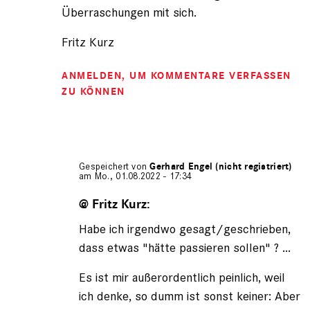
Überraschungen mit sich.
Fritz Kurz
ANMELDEN
, UM KOMMENTARE VERFASSEN
ZU KÖNNEN
Gespeichert von
Gerhard Engel (nicht registriert)
am Mo., 01.08.2022 - 17:34
Antwort
auf
@ Fritz Kurz:
von
Habe ich irgendwo gesagt/geschrieben,
Fritz
Kurz
dass etwas "hätte passieren sollen" ? ...
(nicht
registriert)
Es ist mir außerordentlich peinlich, weil
ich denke, so dumm ist sonst keiner: Aber