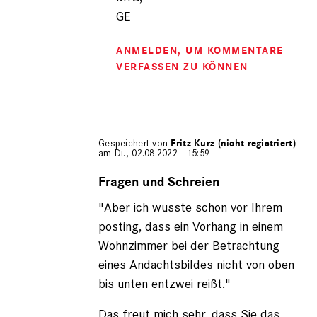
GE
ANMELDEN
, UM KOMMENTARE
VERFASSEN ZU KÖNNEN
Gespeichert von
Fritz Kurz (nicht registriert)
am Di., 02.08.2022 - 15:59
Antwort
auf
Fragen und Schreien
von
"Aber ich wusste schon vor Ihrem
Gerhard
Engel
posting, dass ein Vorhang in einem
(nicht
Wohnzimmer bei der Betrachtung
registriert)
eines Andachtsbildes nicht von oben
bis unten entzwei reißt."
Das freut mich sehr, dass Sie das