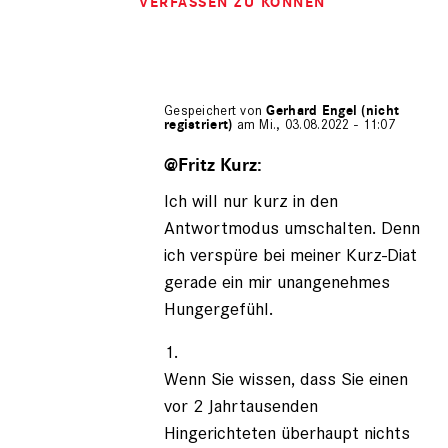
VERFASSEN ZU KÖNNEN
Gespeichert von
Gerhard Engel (nicht
registriert)
am Mi., 03.08.2022 - 11:07
Antwort
auf
@Fritz Kurz:
von
Ich will nur kurz in den
Fritz
Kurz
Antwortmodus umschalten. Denn
(nicht
ich verspüre bei meiner Kurz-Diat
registriert)
gerade ein mir unangenehmes
Hungergefühl.
1.
Wenn Sie wissen, dass Sie einen
vor 2 Jahrtausenden
Hingerichteten überhaupt nichts