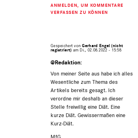
ANMELDEN
, UM KOMMENTARE
VERFASSEN ZU KÖNNEN
Gespeichert von
Gerhard Engel (nicht
registriert)
am Di., 02.08.2022 - 15:58
Antwort
auf
@Redaktion:
von
Von meiner Seite aus habe ich alles
Tobias
Mueller
Wesentliche zum Thema des
Artikels bereits gesagt. Ich
verordne mir deshalb an dieser
Stelle freiwillig eine Diät. Eine
kurze Diät. Gewissermaßen eine
Kurz-Diät.
MfG,