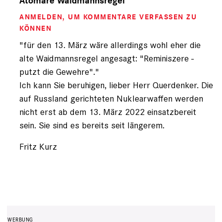
Atomare Waidmannsregel
von
ANMELDEN
, UM KOMMENTARE VERFASSEN ZU
querdenker
(nicht
KÖNNEN
registriert)
"für den 13. März wäre allerdings wohl eher die
alte Waidmannsregel angesagt: "Reminiszere -
putzt die Gewehre"."
Ich kann Sie beruhigen, lieber Herr Querdenker. Die
auf Russland gerichteten Nuklearwaffen werden
nicht erst ab dem 13. März 2022 einsatzbereit
sein. Sie sind es bereits seit längerem.
Fritz Kurz