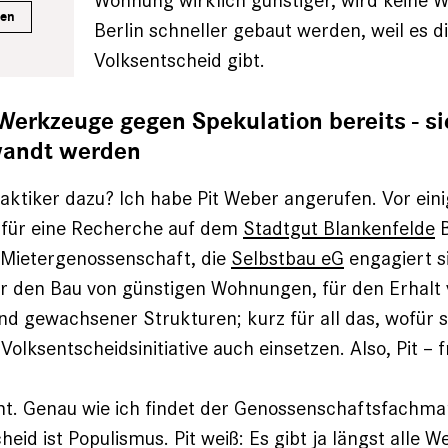
Wohnung wirklich günstiger, wird keine 
ren
Berlin schneller gebaut werden, weil es d
Volksentscheid gibt.
 Werkzeuge gegen Spekulation bereits - s
wandt werden
ktiker dazu? Ich habe Pit Weber angerufen. Vor ei
 für eine Recherche auf dem
Stadtgut Blankenfelde
B
s Mietergenossenschaft, die
Selbstbau eG
engagiert si
r den Bau von günstigen Wohnungen, für den Erhalt
d gewachsener Strukturen; kurz für all das, wofür s
olksentscheidsinitiative auch einsetzen. Also, Pit – 
cht. Genau wie ich findet der Genossenschaftsfachma
eid ist Populismus. Pit weiß: Es gibt ja längst alle 