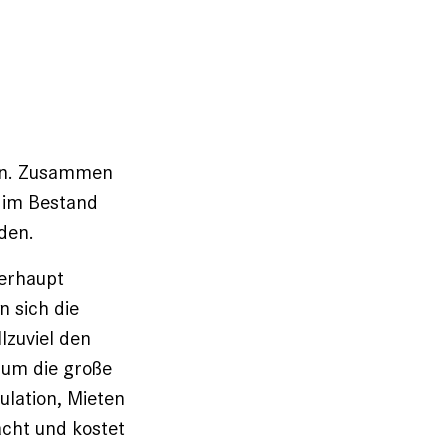
n. Zusammen
 im Bestand
den.
berhaupt
n sich die
lzuviel den
 um die große
lation, Mieten
acht und kostet