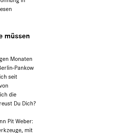
Wohnung in
iesen
ie müssen
nigen Monaten
erlin-Pankow
ch seit
 von
ich die
freust Du Dich?
nn Pit Weber:
Werkzeuge, mit