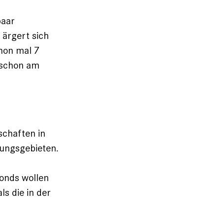
paar
 ärgert sich
chon mal 7
t schon am
schaften in
tungsgebieten.
onds wollen
ls die in der