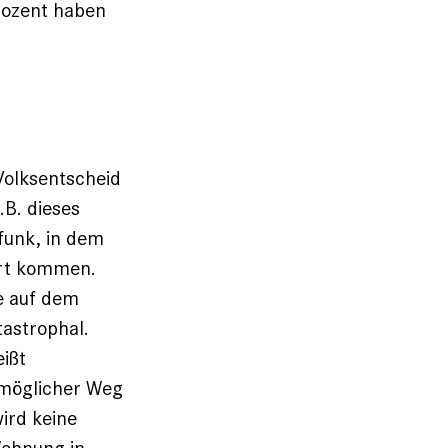
Prozent haben
Volksentscheid
.B. dieses
funk, in dem
ort kommen.
ge auf dem
tastrophal.
ißt
 möglicher Weg
ird keine