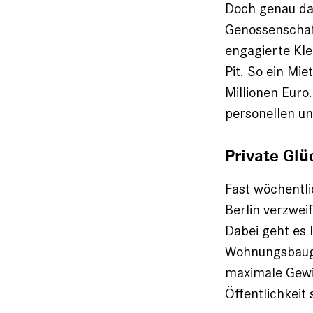
Doch genau das
Genossenschaft
engagierte Kle
Pit. So ein Mi
Millionen Euro
personellen un
Private Glü
Fast wöchentli
Berlin verzwei
Dabei geht es 
Wohnungsbauge
maximale Gewinn
Öffentlichkei