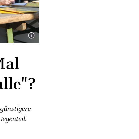
Mal
lle"?
 günstigere
egenteil.