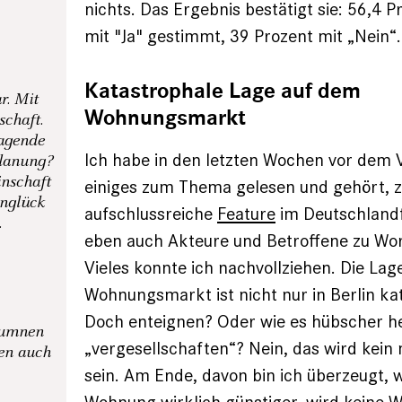
nichts. Das Ergebnis bestätigt sie: 56,4 
mit "Ja" gestimmt, 39 Prozent mit „Nein“.
Katastrophale Lage auf dem
r. Mit
Wohnungsmarkt
schaft.
ragende
Ich habe in den letzten Wochen vor dem 
Planung?
inschaft
einiges zum Thema gelesen und gehört, z
nglück
aufschlussreiche
Feature
im Deutschland
.
eben auch Akteure und Betroffene zu W
Vieles konnte ich nachvollziehen. Die La
Wohnungsmarkt ist nicht nur in Berlin ka
Doch enteignen? Oder wie es hübscher he
olumnen
„vergesellschaften“? Nein, das wird kein
nen auch
sein. Am Ende, davon bin ich überzeugt, w