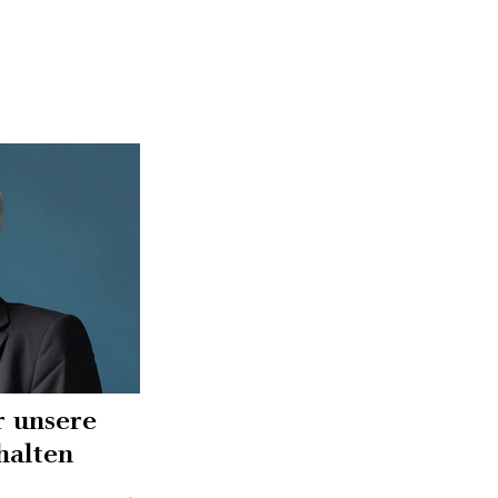
r unsere
halten