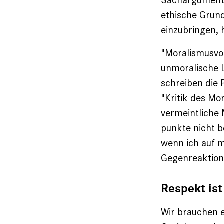
Sachargumente 
ethische Grund
einzubringen, 
"Moralismusvor
unmoralische Le
schreiben die 
"Kritik des Mo
vermeintliche ­
punkte nicht b
wenn ich auf m
Gegenreaktion
Respekt is
Wir brauchen e