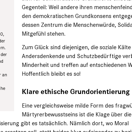
Gegenteil: Weil andere ihren menschenfeind
den demokratischen Grund­konsens entgegen
dessen Zentrum die Menschenwürde, ­Solida
Mitgefühl stehen.
0,
der
Zum Glück sind die­jenigen, die ­soziale Kält
rn.
nder
Andersdenkende und Schutzbedürftige verb
nd
Minderheit und ­treffen auf entschiedenen 
s
Hoffentlich bleibt es so!
r an
che
Klare ethische Grundorientierung
Eine vergleichsweise milde Form des fragw
Märtyrerbewusstseins ist die Klage über die
lisierung gibt es tatsächlich. Nämlich dort, wo Moral