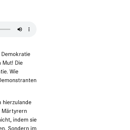
e Demokratie
n Mut! Die
tie. Wie
e ­Demonstranten
hierzu­lande
 ­Märtyrern
nicht, indem sie
en. Sondern im