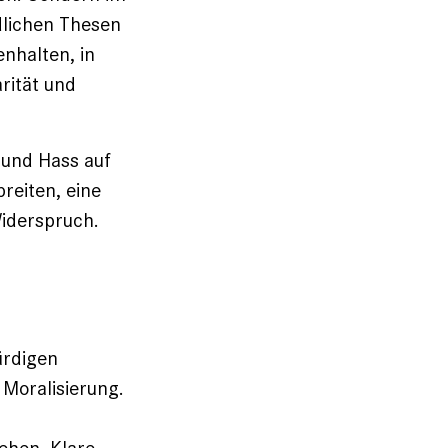
lichen ­Thesen
­halten, in
rität und
e und Hass auf
reiten, eine
Widerspruch.
ürdigen
 Moralisierung.