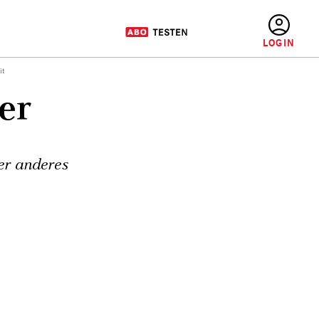
BENUTZERMENÜ
it
er
er anderes