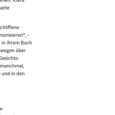
ehen. Klare
batte
chliffene
munisieren", ­
l in ihrem Buch
eswegen über
Gesichts­
h manchmal,
 und in den
en