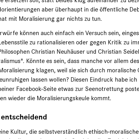
ersetzen soll, statt beides klug aufeinander zu bezi
­orientierungen aber überhaupt in die öffentliche De
hat mit Moralisierung gar nichts zu tun.
würfe können auch einfach ein ­Versuch sein, einges
bensstile zu ratio­nalisieren oder gegen Kritik zu im
Philosophen Christian Neuhäuser und Christian Seide
ralismus". Könnte es sein, dass manche vor allem d
Moralisierung klagen, weil sie sich durch ­moralische 
eunruhigen lassen ­wollen? ­Diesen Eindruck habe ic
einer Facebook-­Seite etwas zur Seenotrettung poste
en wieder die Moralisierungskeule kommt.
t entscheidend
ine Kultur, die selbstverständlich ethisch-moralisch