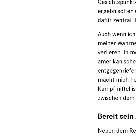
Gesichtspunkte
ergebnis­offen
dafür zentral:
Auch wenn ich 
meiner Wahrne
ver­lieren. In
amerikanische
entgegenriefen
macht mich heu
Kampfmittel is
zwischen dem 
Bereit sein
Neben dem Res