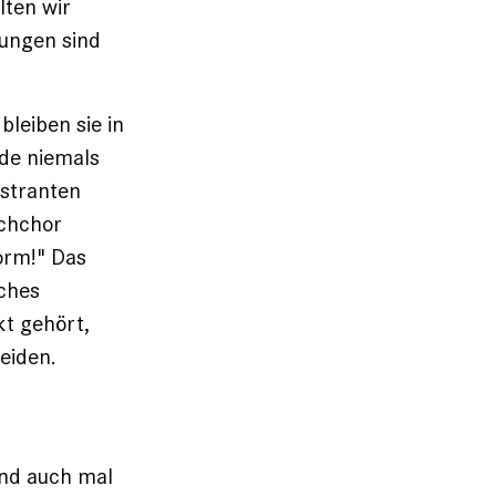
lten wir
tungen sind
leiben sie in
de niemals
nstranten
echchor
form!" Das
sches
kt gehört,
eiden.
und auch mal