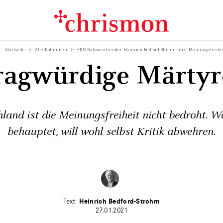
Startseite
Alle Kolumnen
EKD-Ratsvorsitzender Heinrich Bedford-Strohm über Meinungsfreihe
ragwürdige Märtyr
hland ist die Meinungsfreiheit nicht bedroht. W
behauptet, will wohl selbst Kritik abwehren.
Heinrich Bedford-Strohm
27.01.2021