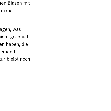
enen Blasen mit
nn die
sagen, was
cht geschult ­
en haben, die
niemand
ur bleibt noch