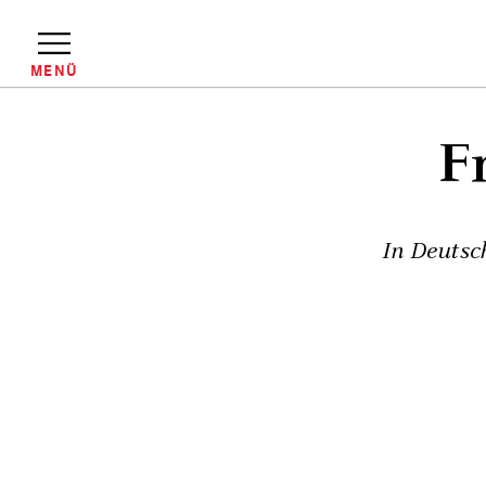
Direkt
zum
Inhalt
MENÜ
Pfadnavigation
F
In Deutsc