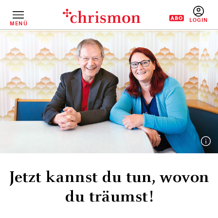
Direkt
zum
Inhalt
MENÜ
BENUTZERM
Jetzt kannst du tun, wovon
du träumst!