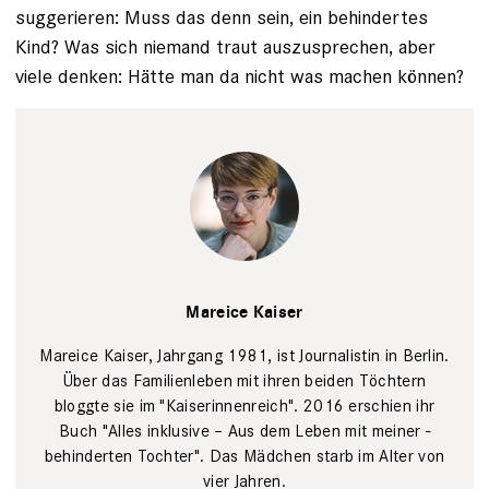
suggerieren: Muss das denn sein, ­ein behindertes
Kind? Was sich niemand traut auszusprechen, aber
viele ­denken: Hätte man da nicht was ­machen können?
Mareice
Kaiser
Elif
Mareice Kaiser
Kücük
Mareice Kaiser, Jahrgang 1981, ist Journalistin in Berlin.
Über das Familien­leben mit ihren ­beiden Töchtern
bloggte sie im "Kaiserinnen­reich". 2016 erschien ihr
Buch "Alles ­inklusive – Aus dem Leben mit meiner ­
behinderten ­Tochter". Das Mädchen starb im Alter von
vier ­Jahren.