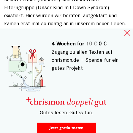
Elterngruppe (Unser Kind mit Down-Syndrom)
existiert. Hier wurden wir beraten, aufgeklärt und
kamen erst mal so richtig an in unserem neuen Leben.
Erst der Austausch mit anderen Eltern hat uns
Antworten auf unsere Fragen gegeben und uns
4 Wochen für
10 €
0 €
wirklich weitergeholfen. Gleichzeitig konnten wir schon
Zugang zu allen Texten auf
erleben, dass wir nicht allein sind damit. Dass da
chrismon.de + Spende für ein
andere sind und wir mit offenen Armen empfangen
gutes Projekt
werden.
Es wäre schön, wenn Sie meinen Blogbeitrag
aufgreifen und weiterverbreiten oder einfach auch
über das Leben mit dem Down-Syndrom berichten
könnten. Für viele ist es ein Schreckgespenst, das sie
– Gutes lesen. Gutes tun.
möglichst weit von sich weisen möchten. Für uns ist es
unser normales Leben und trotz aller Angst und allem
Jetzt gratis testen
Schrecken, den wir hatten, sagen wir, dass unser Sohn