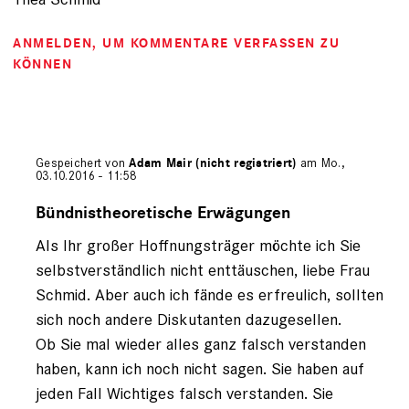
ANMELDEN
, UM KOMMENTARE VERFASSEN ZU
KÖNNEN
Gespeichert von
Adam Mair (nicht registriert)
am Mo.,
03.10.2016 - 11:58
Antwort
auf
Bündnistheoretische Erwägungen
von
Als Ihr großer Hoffnungsträger möchte ich Sie
Thea
Schmid
selbstverständlich nicht enttäuschen, liebe Frau
(nicht
Schmid. Aber auch ich fände es erfreulich, sollten
registriert)
sich noch andere Diskutanten dazugesellen.
Ob Sie mal wieder alles ganz falsch verstanden
haben, kann ich noch nicht sagen. Sie haben auf
jeden Fall Wichtiges falsch verstanden. Sie