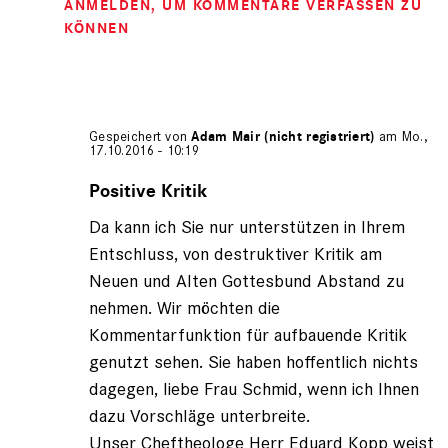
ANMELDEN
, UM KOMMENTARE VERFASSEN ZU
KÖNNEN
Gespeichert von
Adam Mair (nicht registriert)
am Mo.,
17.10.2016 - 10:19
Antwort
auf
Positive Kritik
von
Da kann ich Sie nur unterstützen in Ihrem
Thea
Schmid
Entschluss, von destruktiver Kritik am
(nicht
Neuen und Alten Gottesbund Abstand zu
registriert)
nehmen. Wir möchten die
Kommentarfunktion für aufbauende Kritik
genutzt sehen. Sie haben hoffentlich nichts
dagegen, liebe Frau Schmid, wenn ich Ihnen
dazu Vorschläge unterbreite.
Unser Cheftheologe Herr Eduard Kopp weist