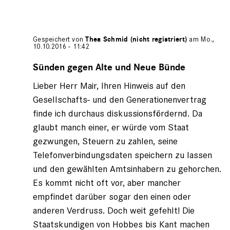
Gespeichert von
Thea Schmid (nicht registriert)
am Mo.,
10.10.2016 - 11:42
Antwort
auf
Sünden gegen Alte und Neue Bünde
von
Lieber Herr Mair, Ihren Hinweis auf den
Adam
Mair
Gesellschafts- und den Generationenvertrag
(nicht
finde ich durchaus diskussionsfördernd. Da
registriert)
glaubt manch einer, er würde vom Staat
gezwungen, Steuern zu zahlen, seine
Telefonverbindungsdaten speichern zu lassen
und den gewählten Amtsinhabern zu gehorchen.
Es kommt nicht oft vor, aber mancher
empfindet darüber sogar den einen oder
anderen Verdruss. Doch weit gefehlt! Die
Staatskundigen von Hobbes bis Kant machen