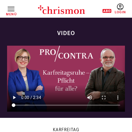
Direkt
zum
Inhalt
MENÜ
BENUTZERM
KARFREITAG