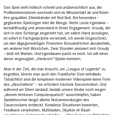
Das Spiel sieht höllisch schnell und un­übersichtlich aus; die
Profikommentatoren wechseln sich im Minutentakt ab und fluten
ihre gequälten Stimmbänder mit Red Bull. Bei besonders ­
geglückten Spielzügen tobt die Menge. Nette Leute irgendwie –
kontaktfreudig und ansteckend in ihrem Engagement. Groudy, der
sich in eine Schlange eingereiht hat, um selbst Hand anzulegen,
ist sofort in Fachgespräche verwickelt, ich werde losgeschickt,
um den allgegenwärtigen Promotern Bonuskärtchen abzubetteln,
ein anderer holt Würstchen. Zwei Stunden amüsiert sich ­Groudy
– bloß mit Warten. Und irgendwann packt es mich: Ich will eines
dieser angesagten „Hardcore“-Spiele meistern.
Aber in der Zeit, die man braucht, um „League of Legends“ zu
begreifen, könnte man auch den Frankfurter Dom einhäkeln.
Tatsächlich sind die komplexen modernen Videospiele keine Form
des „Abschaltens“ – sie erfordern höchste Konzentration. Und
während wir Eltern landauf, landab unsere Kinder noch wegen
„diesem hirnlosen Computerquatsch“ ausschimpfen, haben
Spieleforscher längst allerlei Nutzanwendungen des
Dauerzockens entdeckt. Komplexe ­Situationen bewerten,
Feedback verarbeiten, Multitasken, Objekte im Raum