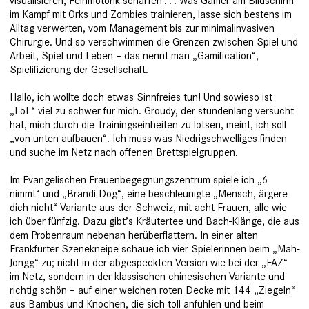
visualisieren, Feinmotorik schärfen . . . Was Gamer am Bildschirm
im Kampf mit Orks und Zombies trainieren, lasse sich bes­tens im
Alltag verwerten, vom Management bis zur minimalinvasiven
Chirurgie. Und so verschwimmen die Grenzen zwischen Spiel und
Arbeit, Spiel und Leben – das nennt man „Gamification“,
Spielifizierung der Gesellschaft.
Hallo, ich wollte doch etwas Sinnfreies tun! Und sowieso ist
„LoL“ viel zu schwer für mich. Groudy, der stundenlang versucht
hat, mich durch die Trainingseinheiten zu lotsen, meint, ich soll
„von unten aufbauen“. Ich muss was Niedrigschwelliges finden
und suche im Netz nach offenen Brettspielgruppen.
Im Evangelischen Frauenbegegnungszentrum spiele ich „6
nimmt“ und „Brändi Dog“, eine beschleunigte „Mensch, ärgere
dich nicht“-Variante aus der Schweiz, mit acht Frauen, alle wie
ich über fünfzig. Dazu gibt’s Kräutertee und Bach-Klänge, die aus
dem Probenraum nebenan herüberflattern. In einer alten
Frankfurter Szenekneipe schaue ich vier Spielerinnen beim „Mah-
Jongg“ zu; nicht in der abgespeckten Version wie bei der „FAZ“
im Netz, sondern in der klassischen chinesischen Variante und
richtig schön – auf einer weichen roten Decke mit 144 „Ziegeln“
aus Bambus und Knochen, die sich toll anfühlen und beim