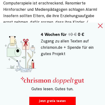
Computerspiele ist erschreckend. Renomierte
Hirnforscher und Medienpädagogen schlagen Alarm!
Insofern sollten Eltern, die ihre Erziehungsaufgabe
ernst nehmen, dafür sorgen, dass ihre KInder /
Jugendlichen lieber weniger Zeit als mehr mit
4 Wochen für
10 €
0 €
Computerspielen verbringen.
Zugang zu allen Texten auf
Dipl. Psychologin C. Bossemeyer
chrismon.de + Spende für ein
gutes Projekt
ANMELDEN
, UM KOMMENTARE VERFASSEN ZU
KÖNNEN
Gespeichert von
Norbert Sternemann (nicht registriert)
am Do.,
– Gutes lesen. Gutes tun.
16.07.2015 - 13:04
Computerspiele - Gabe und Gift
Jetzt gratis testen