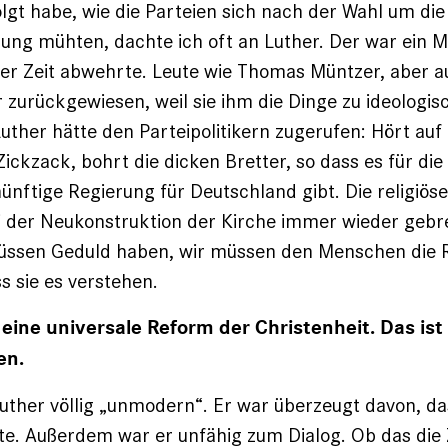
lgt habe, wie die Parteien sich nach der Wahl um die
ung mühten, dachte ich oft an Luther. Der war ein M
ner Zeit abwehrte. Leute wie Thomas Müntzer, aber a
r zurückgewiesen, weil sie ihm die Dinge zu ideologis
uther hätte den Parteipoli­tikern zugerufen: Hört au
Zickzack, bohrt die dicken Bretter, so dass es für di
nünftige Regierung für Deutschland gibt. Die religiös
ei der Neukonstruktion der Kirche immer wieder geb
müssen Geduld haben, wir müssen den Menschen die 
s sie es verstehen.
 eine universale Reform der Christenheit. Das ist
en.
uther völlig „unmodern“. Er war überzeugt davon, da
rte. Außerdem war er unfähig zum Dialog. Ob das die