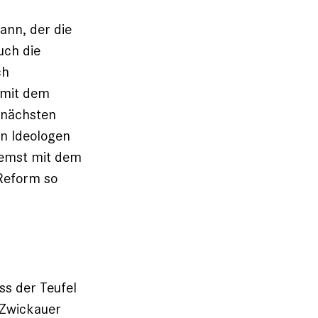
ann, der die
uch die
ch
f mit dem
e nächsten
en Ideologen
remst mit dem
Reform so
ss der Teufel
 Zwickauer