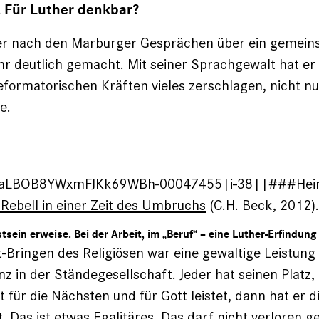
. Für Luther denkbar?
 er nach den Marburger Gesprächen über ein gemei
r deutlich gemacht. Mit seiner Sprachgewalt hat e
formatorischen Kräften vieles zerschlagen, nicht n
e.
LBOB8YWxmFJKk69WBh-00047455|i-38||###Heinz 
 Rebell in einer Zeit des Umbruchs
(C.H. Beck, 2012).
istsein erweise. Bei der Arbeit, im „Beruf“ – eine Luther-Erfindun
t-Bringen des Religiösen war eine gewaltige Leistung 
z in der Ständegesellschaft. Jeder hat seinen Platz,
t für die Nächsten und für Gott leistet, dann hat er d
. Das ist etwas Egalitäres. Das darf nicht verloren g