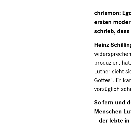
chrismon: Ego
ersten modern
schrieb, dass
Heinz Schillin
widersprechen
produziert hat
Luther sieht s
Gottes“. Er kan
vorzüglich schr
So fern und d
Menschen Lut
– der lebte i