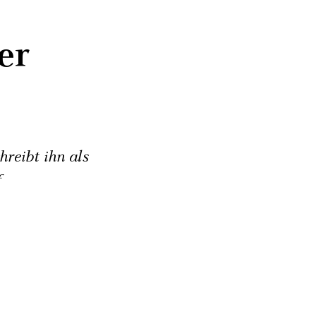
er
reibt ihn als
f