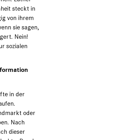
heit steckt in
gig von ihrem
enn sie sagen,
gert. Nein!
r sozialen
eformation
fte in der
aufen.
andmarkt oder
eben. Nach
sch dieser