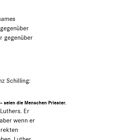
nsames
r gegenüber
ur gegenüber
Schilling:
g – seien die Menschen Priester.
Luthers. Er
 aber wenn er
irekten
ehen. Luther