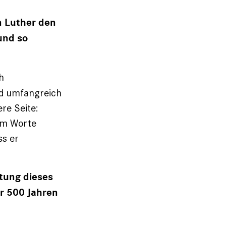
n Luther den
und so
h
nd umfangreich
re Seite:
 im Worte
ss er
ltung dieses
r 500 Jahren