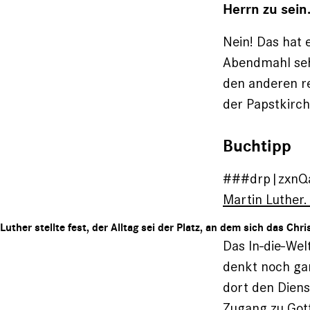
Herrn zu sein
Nein! Das hat
Abendmahl seh
den anderen re
der Papstkirch
Buchtipp
###drp|zxnQa
Martin Luther.
Luther stellte fest, der Alltag sei der Platz, an dem sich das Chr
Das In-die-Wel
denkt noch gan
dort den Diens
Zugang zu Gott