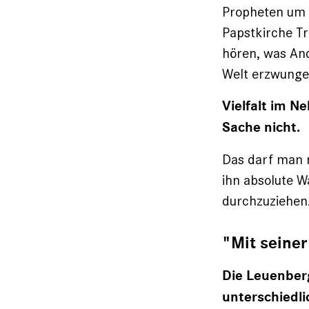
Propheten um 
Papstkirche Tr
hören, was And
Welt erzwungen
Vielfalt im N
Sache nicht.
Das darf man n
ihn absolute W
durchzuziehen
"Mit seiner
Die Leuenberg
unterschiedl