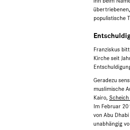
ihn beim Namen
übertriebenen,
populistische 
Entschuldi
Franziskus bit
Kirche seit J
Entschuldigung
Geradezu sensa
muslimische Au
Kairo,
Scheich
Im Februar 20
von Abu Dhabi 
unabhängig von