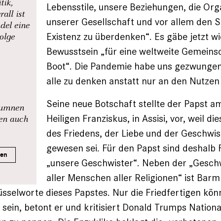
tik,
Lebensstile, unsere Beziehungen, die Org
all ist
unserer Gesellschaft und vor allem den S
del eine
Existenz zu überdenken“. Es gäbe jetzt wi
Folge
Bewusstsein „für eine weltweite Gemeins
Boot“. Die Pandemie habe uns gezwungen
alle zu denken anstatt nur an den Nutzen 
Seine neue Botschaft stellte der Papst a
olumnen
Heiligen Franziskus, in Assisi, vor, weil d
nen auch
des Friedens, der Liebe und der Geschwist
gewesen sei. Für den Papst sind deshalb 
ren
„unsere Geschwister“. Neben der „Geschw
aller Menschen aller Religionen“ ist Barm
üsselworte dieses Papstes. Nur die Friedfertigen kö
r sein, betont er und kritisiert Donald Trumps Nation