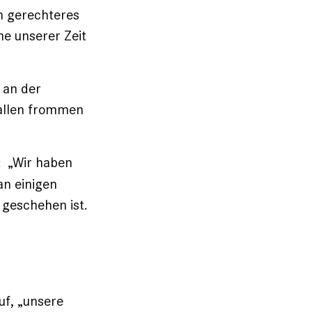
n gerechteres
me unserer Zeit
 an der
 allen frommen
„Wir haben
:
an einigen
 geschehen ist.
“
uf, „unsere