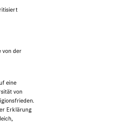
tisiert
e von der
uf eine
sität von
igionsfrieden.
er Erklärung
eich,