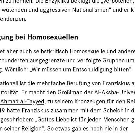
 zu nennen. Die Enzyklika beklagt die „verbotenen,
 wütenden und aggressiven Nationalismen“ und er kri
Tendenzen.
gung bei Homosexuellen
tet aber auch selbstkritisch Homosexuelle und ander
ahrhunderten ausgegrenzte und verfolgte Gruppen um
. Wörtlich: „Wir müssen um Entschuldigung bitten“.
tionell ist die mehrfache Berufung von Franziskus a
torität. Er macht den Großiman der Al-Aksha-Univer
 Ahmad al-Tayyed
, zu seinem Kronzeugen für den Rel
19 hatte Franziskus zusammen mit dem Scheich in d
geschrieben: „Gottes Liebe ist für jeden Menschen gl
 seiner Religion“. So etwas gab es noch nie in der