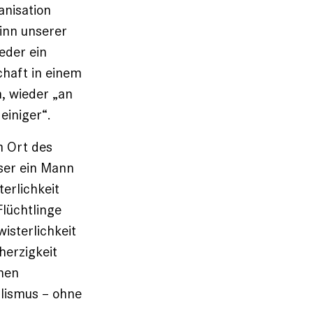
anisation
inn unserer
eder ein
chaft in einem
, wieder „an
einiger“.
m Ort des
ieser ein Mann
erlichkeit
Flüchtlinge
isterlichkeit
herzigkeit
nnen
alismus – ohne