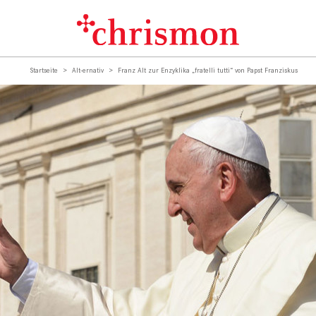
Startseite
Alt-ernativ
Franz Alt zur Enzyklika „fratelli tutti“ von Papst Franziskus