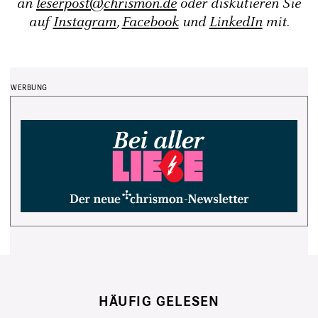
an
leserpost@chrismon.de
oder diskutieren Sie
auf
Instagram
,
Facebook
und
LinkedIn
mit.
HÄUFIG GELESEN