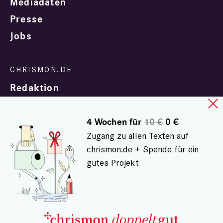
Mediadaten
Presse
Jobs
Redaktion
4 Wochen für
10 €
0 €
Zugang zu allen Texten auf
chrismon.de + Spende für ein
gutes Projekt
In Zusammenarbeit mit
evangelisch.de
© chrismon.de 2001 - 2026
Alle Rechte vorbehalten.