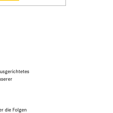
aus­gerichtetes
nserer
er die Folgen