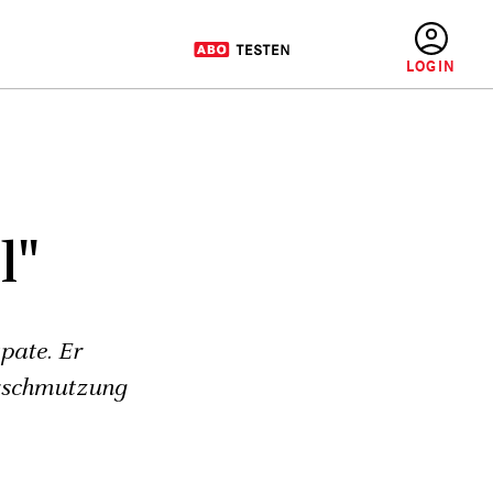
BENUTZERMENÜ
l"
pate. Er
verschmutzung