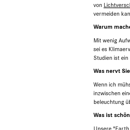
von
Lichtvers
vermeiden kan
Warum mache
Mit wenig Aufw
sei es Klimaer
Studien ist ei
Was nervt Sie
Wenn ich müh
inzwischen ein
beleuchtung übe
Was ist schö
Unsere "
Earth