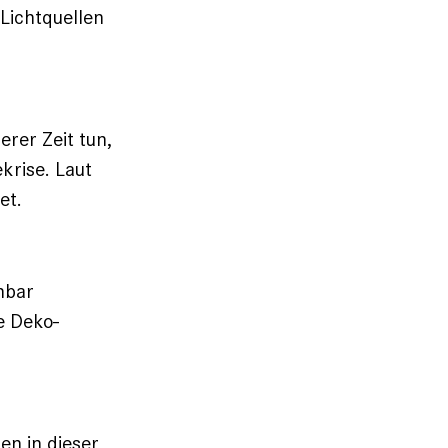
Lichtquellen
rer Zeit tun,
krise. Laut
et.
hbar
e Deko­
n in ­dieser