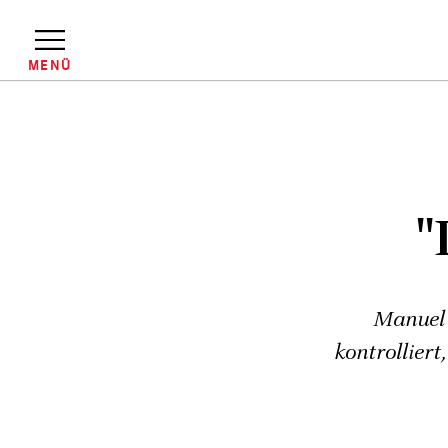
Direkt
zum
Inhalt
MENÜ
Pfadnavigation
"
Manuel 
kontrolliert