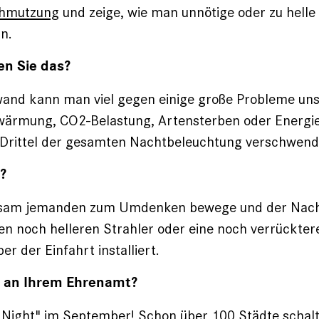
chmutzung
und zeige, wie man unnötige oder zu helle 
n.
n Sie das?
and kann man viel gegen einige große Probleme unse
wärmung, CO2-Belastung, Artensterben oder Energie
n Drittel der gesamten Nachtbeleuchtung verschwend
?
sam jemanden zum ­Umdenken bewege und der Nac
en noch helleren Strahler oder eine noch verrückter
r der Einfahrt installiert.
n an Ihrem Ehrenamt?
 Night
" im September! Schon über 100 Städte schalte