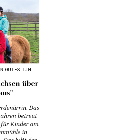
EN GUTES TUN
achsen über
aus"
ferdenärrin. Das
 Jahren betreut
n für Kinder am
enmühle in