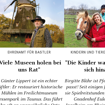
EHRENAMT FÜR BASTLER
KINDERN UND TIER
Viele Museen holen bei
"Die Kinder w
uns Rat"
sich hin
Günter Lippert ist ein echter
Birgitte Blähr ist P
ftler: Er restauriert historische
passt! Seit einigen
Mühlen im Freilichtmuseum
sie Spielreitstunde
essenpark im Taunus. Das führt
Gnadenhof Eul