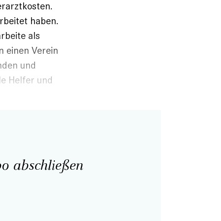
erarztkosten.
rbeitet haben.
rbeite als
n einen Verein
enden und
le Helfer und
o abschließen