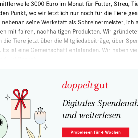
ittlerweile 3000 Euro im Monat für Futter, Streu, Ti
en Punkt, wo wir letztlich nur noch für die Tiere gea
nebenan seine Werkstatt als Schreinermeister, ich a
en mit fairen, nachhaltigen Produkten. Wir gründete
n die Tiere jetzt über die Mitgliedsbeiträge, über Sp
 Es ist eine Gemeinschaft entstanden. Wir haben vie
nd viel Besuch.
Digitales Spendenab
und weiterlesen
Probelesen für 4 Wochen