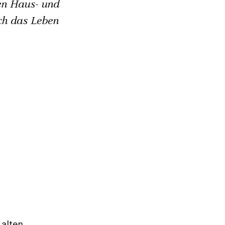
en Haus- und
ch das Leben
 alten