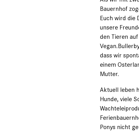
Bauernhof zoge
Euch wird die 
unsere Freunde
den Tieren auf
Vegan.Bullerb
dass wir spont
einem Osterla
Mutter.
Aktuell leben 
Hunde, viele S
Wachteleiprodu
Ferien­bauernh
Ponys nicht ger