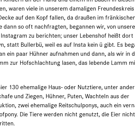
n, waren viele in unserem da­maligen Freundeskreis 
Decke auf den Kopf fallen, da draußen im fränkische
 dann so oft nachfragten, begannen wir, von unse­r
 Instagram zu berichten; ­unser Lebenshof heißt dort
yn
, statt Bullerbü, weil es auf Insta kein ü gibt. Es be
an ein paar Hühner aufnahmen und dann, als wir in d
mm zur Hofschlachtung lasen, das lebende Lamm mi
hier 130 ehemalige Haus- oder Nutztiere, unter ande
chafe und Ziegen, Hühner, Puten, Wachteln aus der
ktion, zwei ehemalige Reitschulponys, auch ein vern
ofpony. Die Tiere werden nicht genutzt, die Eier nich
itten.