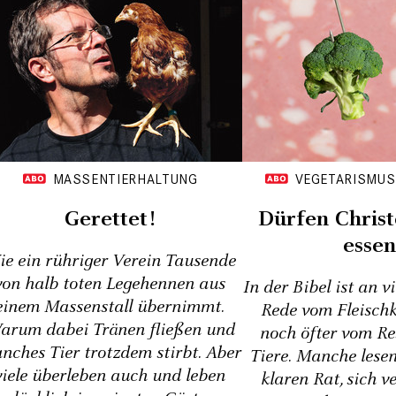
MASSENTIERHALTUNG
VEGETARISMUS 
Gerettet!
Dürfen Christ
esse
e ein rühriger Verein Tausende
von halb toten Legehennen aus
In der Bibel ist an vi
einem Massenstall übernimmt.
Rede vom Fleisch
arum dabei Tränen fließen und
noch öfter vom Re
nches Tier trotzdem stirbt. Aber
Tiere. Manche lese
viele überleben auch und leben
klaren Rat, sich v