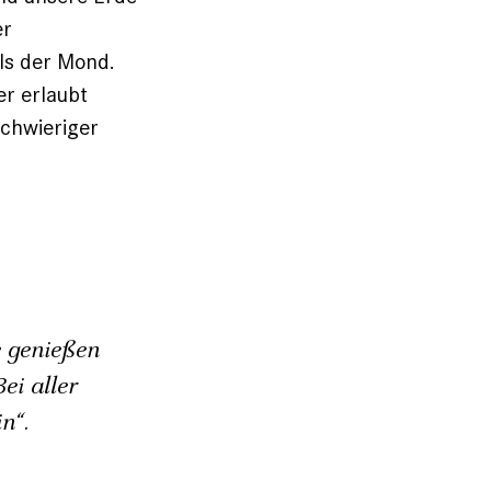
er
ls der Mond.
er erlaubt
chwieriger
 genießen
ei aller
n“.