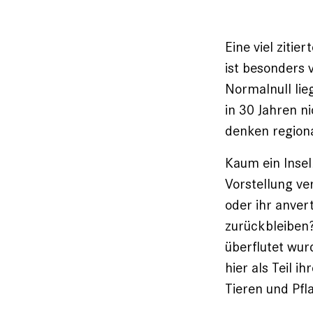
Eine viel ziti
ist besonders 
Normalnull lieg
in 30 Jahren n
denken regiona
Kaum ein Inse
Vorstellung ve
oder ihr anver
zurückbleiben?
überflutet wur
hier als Teil 
Tieren und Pf