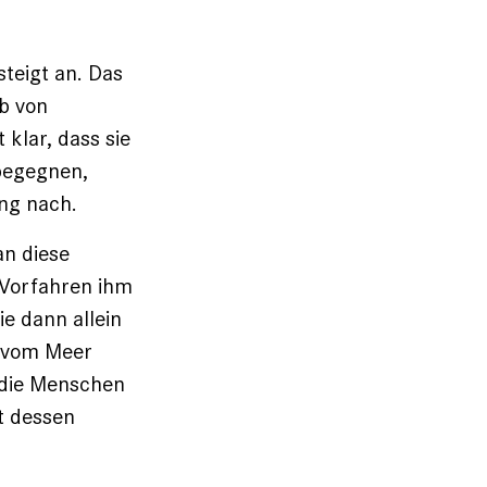
steigt an. Das
lb von
 klar, dass sie
 begegnen,
ung nach.
n diese
 Vorfahren ihm
e dann allein
e vom Meer
h die Menschen
t dessen