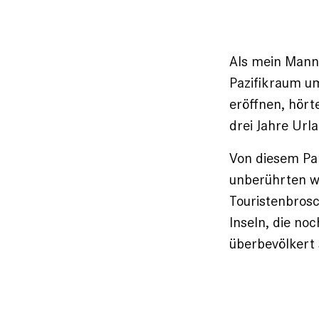
Als mein Mann 
Pazifikraum um
eröffnen, hört
drei Jahre Url
Von diesem Para
unberührten we
Touristenbrosc
Inseln, die no
überbevölkert 