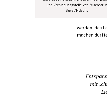
und Verbindungsstelle von Misereor i
Suva/Fidschi.
werden, das L
machen dürfte
Entspann
mit „ch
Li