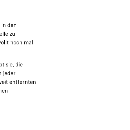
 in den
lle zu
wollt noch mal
t sie, die
n jeder
weit entfernten
chen