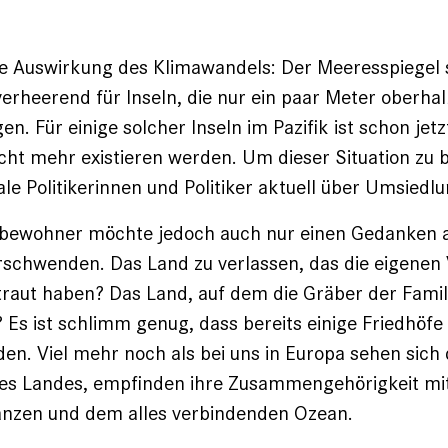
erte Auswirkung des Klimawandels: Der Meeresspiegel 
verheerend für Inseln, die nur ein paar Meter oberha
en. Für einige solcher Inseln im Pazifik ist schon jetzt
icht mehr existieren werden. Um dieser Situation zu
le Politikerinnen und Politiker aktuell über Umsiedl
lbewohner möchte jedoch auch nur einen Gedanken a
rschwenden. Das Land zu verlassen, das die eigenen
traut haben? Das Land, auf dem die Gräber der Famili
 Es ist schlimm genug, dass bereits einige Friedhöf
den. Viel mehr noch als bei uns in Europa sehen sic
ihres Landes, empfinden ihre Zusammengehörigkeit mi
lanzen und dem alles verbindenden Ozean.