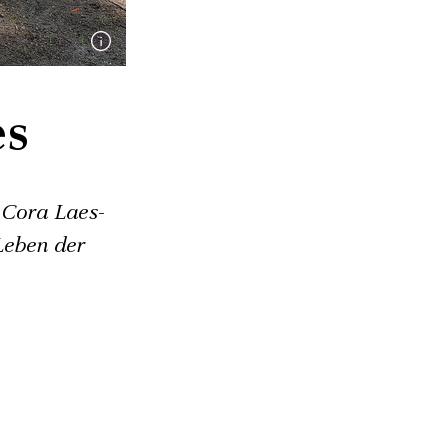
es
 Cora Laes-
Leben der