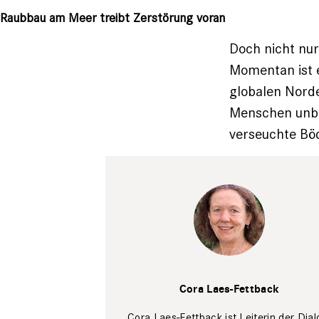
Raubbau am Meer treibt Zerstörung voran
Doch nicht nur
Momentan ist e
globalen Norde
Menschen unbe
verseuchte Bö
Privat
Cora Laes-Fettback
Cora Laes-Fettback ist Leiterin der Dial