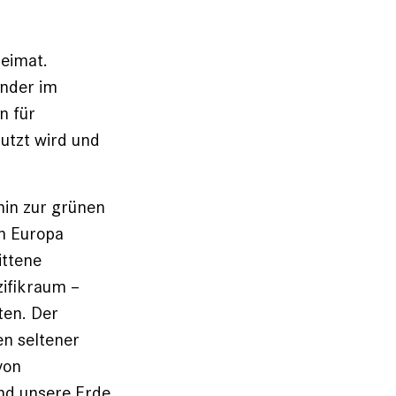
Heimat.
änder im
n für
tzt wird und
hin zur grünen
in Europa
ittene
zifikraum –
ten. Der
n seltener
von
und unsere Erde