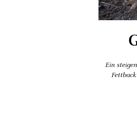
G
Ein steige
Fettback