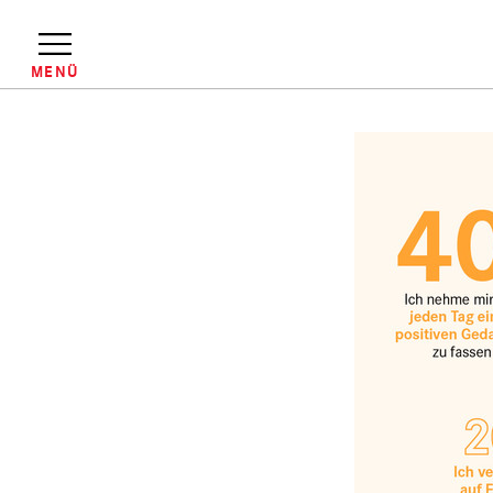
Direkt
zum
Inhalt
MENÜ
Pfadnavigation