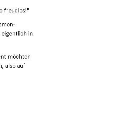
o freudlos!"
ismon-
eigentlich in
zent möchten
, also auf