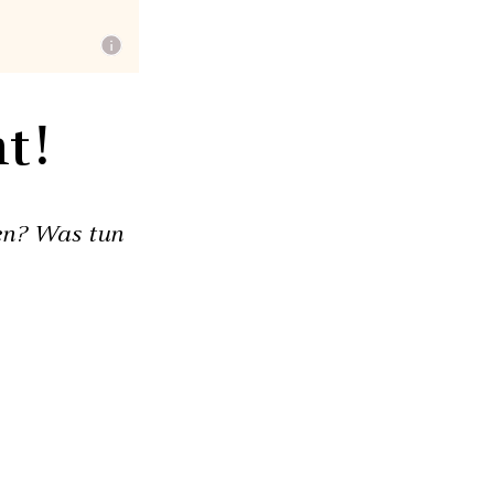
t!
ken? Was tun