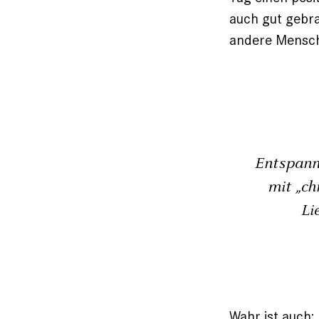
auch gut gebra
andere Mensch
Entspann
mit „ch
Li
Wahr ist auch: