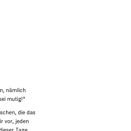
n, nämlich
sei mutig!"
schen, die das
r vor, jeden
dieser Tage