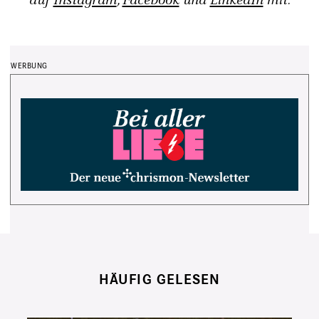
auf
Instagram
,
Facebook
und
LinkedIn
mit.
HÄUFIG GELESEN