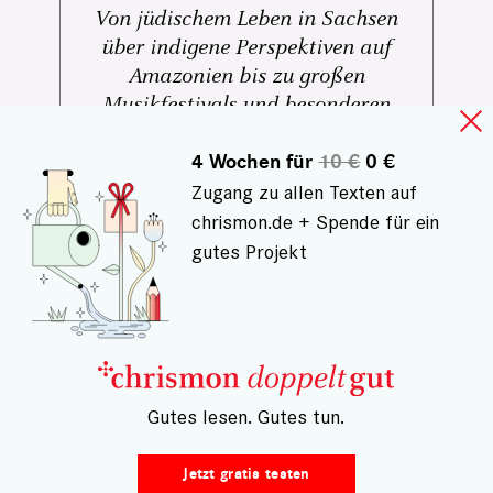
Von jüdischem Leben in Sachsen
über indigene Perspektiven auf
Amazonien bis zu großen
Musikfestivals und besonderen
Kulturreisen: Diese Tipps laden dazu
ein, Kultur bewusst zu erleben – nah
4 Wochen für
10 €
0 €
und fern, neugierig und offen.
Zugang zu allen Texten auf
chrismon.de + Spende für ein
gutes Projekt
– Gutes lesen. Gutes tun.
Jetzt gratis testen