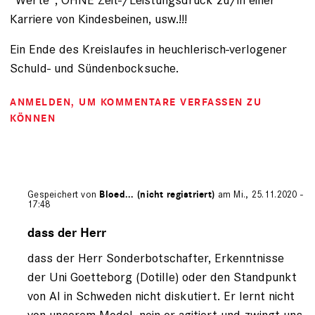
Karriere von Kindesbeinen, usw.!!!
Ein Ende des Kreislaufes in heuchlerisch-verlogener
Schuld- und Sündenbocksuche.
ANMELDEN
, UM KOMMENTARE VERFASSEN ZU
KÖNNEN
Gespeichert von
Bloed... (nicht registriert)
am Mi., 25.11.2020 -
17:48
Antwort
auf
dass der Herr
von
dass der Herr Sonderbotschafter, Erkenntnisse
Horst
(nicht
der Uni Goetteborg (Dotille) oder den Standpunkt
registriert)
von AI in Schweden nicht diskutiert. Er lernt nicht
von unserem Model, nein er agitiert und zwingt uns