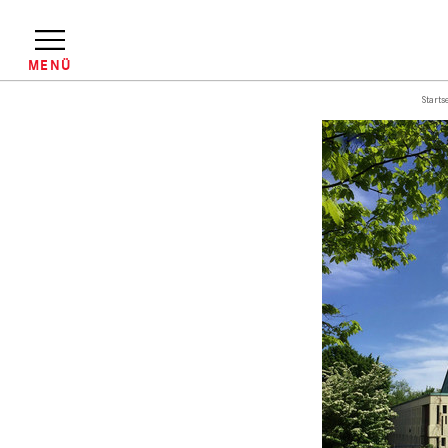
Direkt
zum
Inhalt
MENÜ
Starts
Pfadnavigation