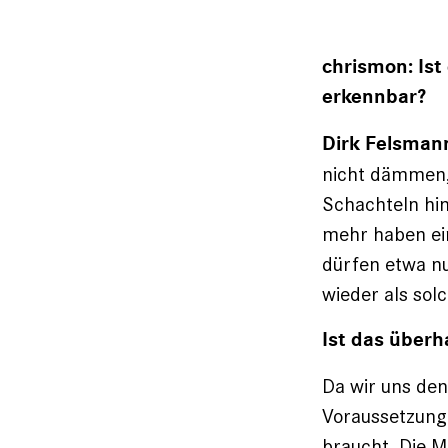
chrismon: Ist
erkennbar?
Dirk Felsman
nicht ­dämmen
Schachteln hin
mehr haben ei
dürfen etwa nu
wieder als sol
Ist das überh
Da wir uns den
Voraus­setzung
braucht. Die M