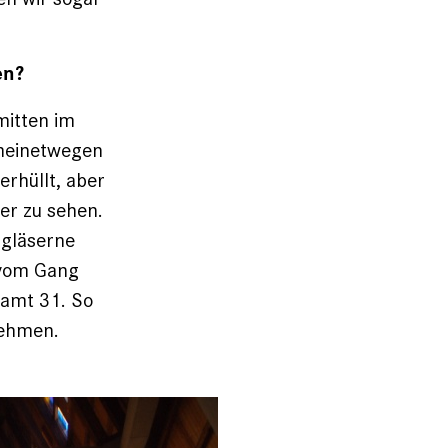
en?
 mitten im
meinetwegen
erhüllt, aber
er zu sehen.
­gläserne
 vom Gang
samt 31. So
nehmen.