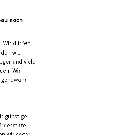
mbau noch
 Wir dürfen
rden wie
eger und viele
den. Wir
 irgendwann
ir günstige
ördermittel
en wir sogar